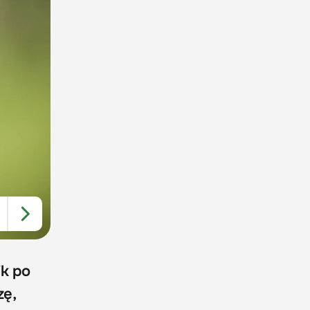
ik po
zę,