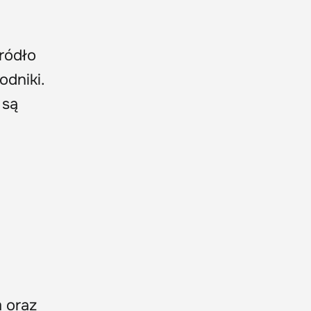
ródło
odniki.
są
 oraz