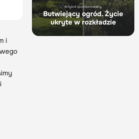
Artykuł sponsorowany
Butwiejący ogród. Życie
ukryte w rozkładzie
m i
rowego
simy
i