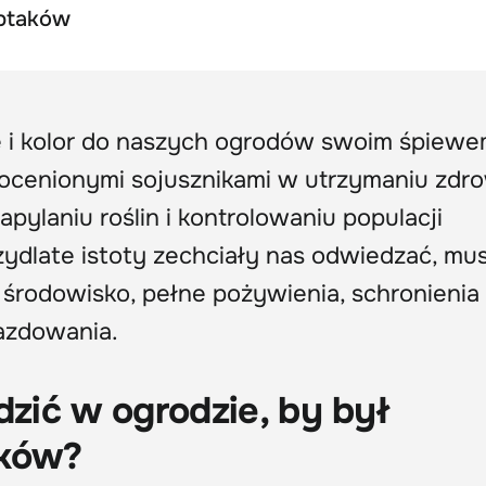
 ptaków
e i kolor do naszych ogrodów swoim śpiewe
ieocenionymi sojusznikami w utrzymaniu zd
ylaniu roślin i kontrolowaniu populacji
zydlate istoty zechciały nas odwiedzać, mu
 środowisko, pełne pożywienia, schronienia 
azdowania.
dzić w ogrodzie, by był
aków?