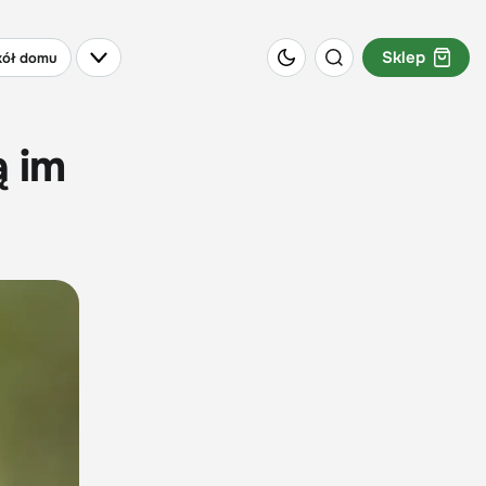
Sklep
ół domu
ą im