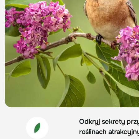
Odkryj sekrety prz
roślinach atrakcyj