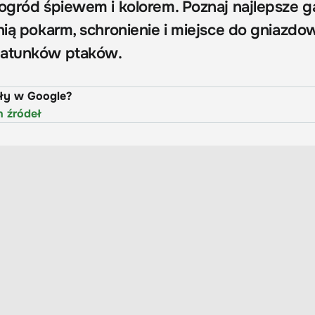
 ogród śpiewem i kolorem. Poznaj najlepsze g
nią pokarm, schronienie i miejsce do gniazdo
gatunków ptaków.
uły w Google?
h źródeł