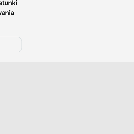
atunki
wania