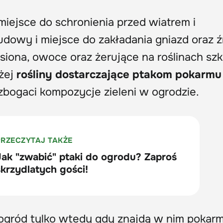
iejsce do schronienia przed wiatrem i
udowy i miejsce do zakładania gniazd oraz ź
siona, owoce oraz żerujące na roślinach szk
żej
rośliny dostarczające ptakom pokarmu
zbogaci kompozycje zieleni w ogrodzie.
ogród tylko wtedy gdy znajdą w nim pokarm