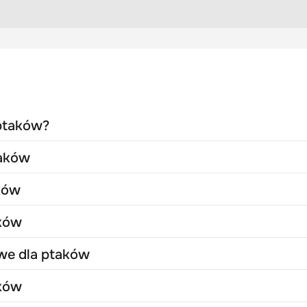
 ptaków?
taków
aków
aków
we dla ptaków
aków