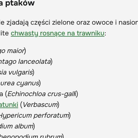
la ptaków
e zjadają części zielone oraz owoce i nasio
lite
chwasty rosnące na trawniku
:
go maior
)
ntago lanceolata
)
ia vulgaris
)
urea cyanus
)
a (
Echinochloa crus-gall
i)
atunki
(
Verbascum
)
Hypericum perforatum
)
ium album
)
henopodium rubrum
)