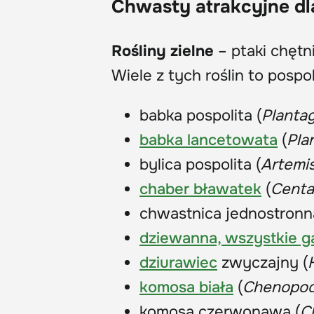
Chwasty atrakcyjne d
Rośliny zielne
– ptaki chętni
Wiele z tych roślin to pospo
babka pospolita (
Planta
babka lancetowata
(
Pla
bylica pospolita (
Artemis
chaber bławatek
(
Centa
chwastnica jednostronn
dziewanna, wszystkie g
dziurawiec
zwyczajny (
komosa biała
(
Chenopod
komosa czerwonawa (
C