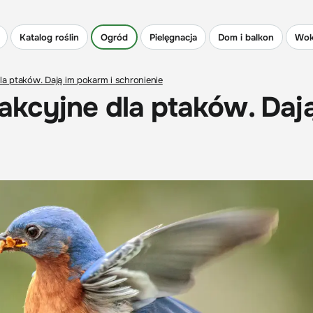
Katalog roślin
Ogród
Pielęgnacja
Dom i balkon
Wok
dla ptaków. Dają im pokarm i schronienie
trakcyjne dla ptaków. Daj