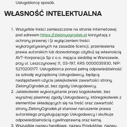
Usługobiorcę sposób.
WŁASNOŚĆ INTELEKTUALNA
Wszystkie treści zamieszczone na stronie internetowej
pod adresem
https://zielonyogrodek.pl
korzystają z
ochrony prawnej i (z wyłączeniem treści
wykorzystywanych na zasadzie licencji, przeniesienia
prawa autorskich lub dozwolonego użytku) są własnością
AVT-Korporacja Sp z o.o. mająca siedzibę w Warszawie,
przy ul. Leszczynowej 11, 03-197, KRS 0000035930, NIP:
5270200177. Usługobiorca ponosi pełną odpowiedzialność
za szkodę wyrządzoną Usługodawcy, będącą
następstwem użycia jakiejkolwiek zawartości strony
ZielonyOgrodek.pl, bez zgody Usługodawcy.
Jakiekolwiek wykorzystanie przez kogokolwiek, bez
wyraźnej pisemnej zgody Usługodawcy, któregokolwiek z
elementów składających się na treść oraz zawartość
strony ZielonyOgrodek.pl stanowi naruszenie prawa
autorskiego przysługującego Usługodawcy i skutkuje
odpowiedzialnością cywilnoprawną oraz karną.
Wszystkie nazwy handlowe, nazwy Produktów, nazwy