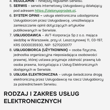
REGULAMIN
– niniejszy regulamin Serwisu.
SERWIS
– serwis internetowy Usługodawcy działający
pod adresem
https://zielonyogrodek.pl
.
SYSTEM OPINII –
usługa elektroniczna udostępniona
Usługobiorcom przez Usługodawcę, umożliwiająca
zamieszczanie opinii dotyczących artykułów
publikowanych w Serwisie.
USŁUGODAWCA
– AVT-Korporacja Sp z o.o. mająca
siedzibę w Warszawie, przy ul. Leszczynowej 11, 03-197,
KRS 0000035930, NIP: 5270200177
USŁUGOBIORCA (UŻYTKOWNIK) –
osoba fizyczna,
jednostka organizacyjna nieposiadająca osobowości
prawnej, której ustawa przyznaje zdolność prawną lub
osoba prawna, korzystająca z Usług Elektronicznych
dostępnych w Serwisie.
USŁUGA
ELEKTRONICZNA
– usługa świadczona drogą
elektroniczną przez Usługodawcę na rzecz Usługobiorcy
za pośrednictwem Serwisu.
RODZAJ I ZAKRES USŁUG
ELEKTRONICZNYCH