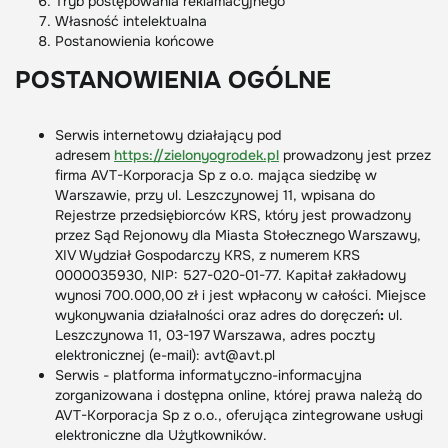
Tryb postępowania reklamacyjnego
Własność intelektualna
Postanowienia końcowe
POSTANOWIENIA OGÓLNE
Serwis internetowy działający pod
adresem
https://zielonyogrodek.pl
prowadzony jest przez
firma AVT-Korporacja Sp z o.o. mająca siedzibę w
Warszawie, przy ul. Leszczynowej 11, wpisana do
Rejestrze przedsiębiorców KRS, który jest prowadzony
przez Sąd Rejonowy dla Miasta Stołecznego Warszawy,
XIV Wydział Gospodarczy KRS, z numerem KRS
0000035930, NIP: 527-020-01-77. Kapitał zakładowy
wynosi 700.000,00 zł i jest wpłacony w całości. Miejsce
wykonywania działalności oraz adres do doręczeń
:
ul.
Leszczynowa 11, 03-197 Warszawa, adres poczty
elektronicznej (e-mail): avt@avt.pl
Serwis - platforma informatyczno-informacyjna
zorganizowana i dostępna online, której prawa należą do
AVT-Korporacja Sp z o.o., oferująca zintegrowane usługi
elektroniczne dla Użytkowników.