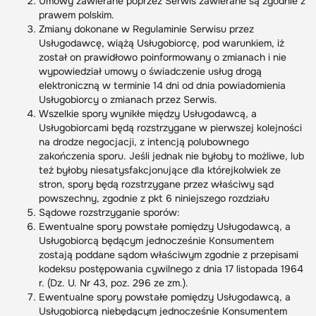
Umowy zawierane poprzez Serwis zawierane są zgodnie z
prawem polskim.
Zmiany dokonane w Regulaminie Serwisu przez
Usługodawcę, wiążą Usługobiorcę, pod warunkiem, iż
został on prawidłowo poinformowany o zmianach i nie
wypowiedział umowy o świadczenie usług drogą
elektroniczną w terminie 14 dni od dnia powiadomienia
Usługobiorcy o zmianach przez Serwis.
Wszelkie spory wynikłe między Usługodawcą, a
Usługobiorcami będą rozstrzygane w pierwszej kolejności
na drodze negocjacji, z intencją polubownego
zakończenia sporu. Jeśli jednak nie byłoby to możliwe, lub
też byłoby niesatysfakcjonujące dla którejkolwiek ze
stron, spory będą rozstrzygane przez właściwy sąd
powszechny, zgodnie z pkt 6 niniejszego rozdziału
Sądowe rozstrzyganie sporów:
Ewentualne spory powstałe pomiędzy Usługodawcą, a
Usługobiorcą będącym jednocześnie Konsumentem
zostają poddane sądom właściwym zgodnie z przepisami
kodeksu postępowania cywilnego z dnia 17 listopada 1964
r. (Dz. U. Nr 43, poz. 296 ze zm.).
Ewentualne spory powstałe pomiędzy Usługodawcą, a
Usługobiorcą niebędącym jednocześnie Konsumentem