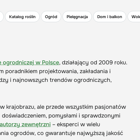
Katalog roślin
Ogród
Pielęgnacja
Dom i balkon
Wok
e ogrodniczej w Polsce
, działający od 2009 roku.
m poradnikiem projektowania, zakładania i
iedzy i najnowszych trendów ogrodniczych,
ów krajobrazu, ale przede wszystkim pasjonatów
oim doświadczeniem, pomysłami i sprawdzonymi
autorzy zewnętrzni
– eksperci w wielu
wania ogrodów, co gwarantuje najwyższą jakość