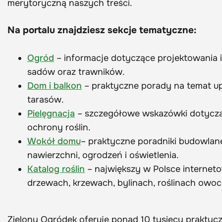
merytoryczną naszych treści.
Na portalu znajdziesz sekcje tematyczne:
Ogród
– informacje dotyczące projektowania 
sadów oraz trawników.
Dom i balkon
– praktyczne porady na temat up
tarasów.
Pielęgnacja
– szczegółowe wskazówki dotyczące
ochrony roślin.
Wokół domu
– praktyczne poradniki budowlane 
nawierzchni, ogrodzeń i oświetlenia.
Katalog roślin
– największy w Polsce interneto
drzewach, krzewach, bylinach, roślinach owo
Zielony Ogródek oferuje ponad 10 tysięcy praktyc