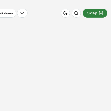
Sklep
ół domu