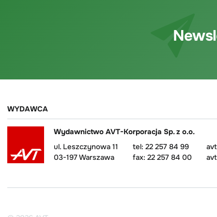
Newsl
WYDAWCA
Wydawnictwo AVT-Korporacja Sp. z o.o.
ul. Leszczynowa 11
tel: 22 257 84 99
av
03-197 Warszawa
fax: 22 257 84 00
avt