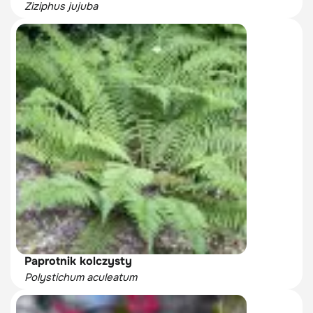
Ziziphus jujuba
Paprotnik kolczysty
Polystichum aculeatum