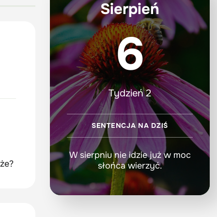
Sierpień
6
Tydzień 2
SENTENCJA NA DZIŚ
W sierpniu nie idzie już w moc
że?
słońca wierzyć.