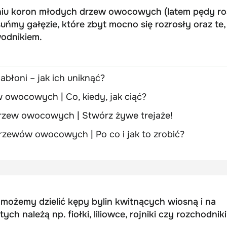
iu koron młodych drzew owocowych (latem pędy r
uńmy gałęzie, które zbyt mocno się rozrosły oraz te,
wodnikiem.
abłoni – jak ich uniknąć?
w owocowych | Co, kiedy, jak ciąć?
rzew owocowych | Stwórz żywe trejaże!
 krzewów owocowych | Po co i jak to zrobić?
możemy dzielić kępy bylin kwitnących wiosną i na
tych należą np. fiołki, liliowce, rojniki czy rozchodniki