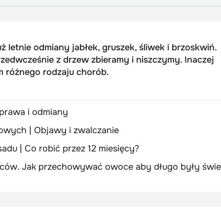
ż letnie odmiany jabłek, gruszek, śliwek i brzoskwiń.
zedwcześnie z drzew zbieramy i niszczymy. Inaczej
m różnego rodzaju chorób.
Uprawa i odmiany
wych | Objawy i zwalczanie
sadu | Co robić przez 12 miesięcy?
ów. Jak przechowywać owoce aby długo były świe