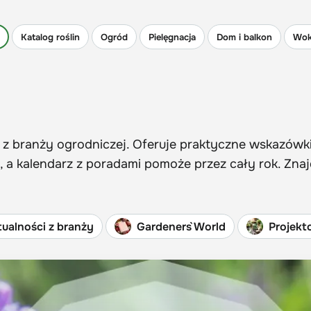
Katalog roślin
Ogród
Pielęgnacja
Dom i balkon
Wok
 z branży ogrodniczej. Oferuje praktyczne wskazówk
 a kalendarz z poradami pomoże przez cały rok. Znaj
ualności z branży
Gardeners` World
Projekt