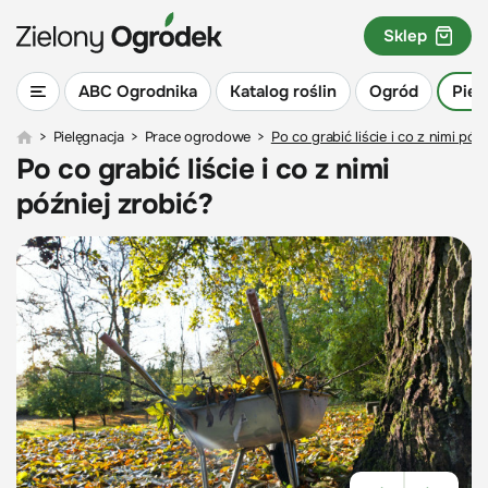
Sklep
ABC Ogrodnika
Katalog roślin
Ogród
Piel
>
Pielęgnacja
>
Prace ogrodowe
>
Po co grabić liście i co z nimi póź
Po co grabić liście i co z nimi
później zrobić?