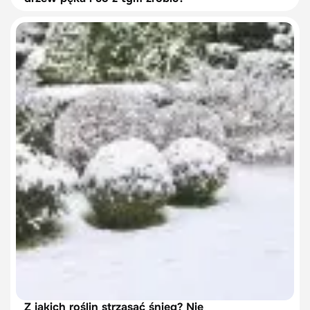
Z jakich roślin strząsać śnieg? Nie