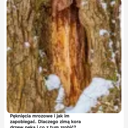
Pęknięcia mrozowe i jak im
zapobiegać. Dlaczego zimą kora
drzew pęka i co z tym zrobić?