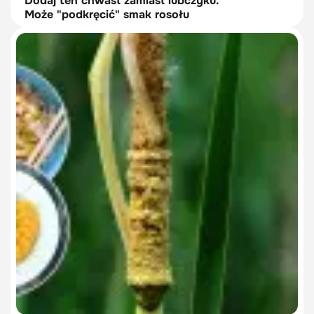
Dodaj ten chwast zamiast lubczyku.
Może "podkręcić" smak rosołu