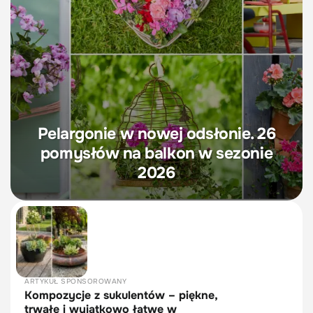
Pelargonie w nowej odsłonie. 26
pomysłów na balkon w sezonie
2026
ARTYKUŁ SPONSOROWANY
Kompozycje z sukulentów – piękne,
trwałe i wyjątkowo łatwe w