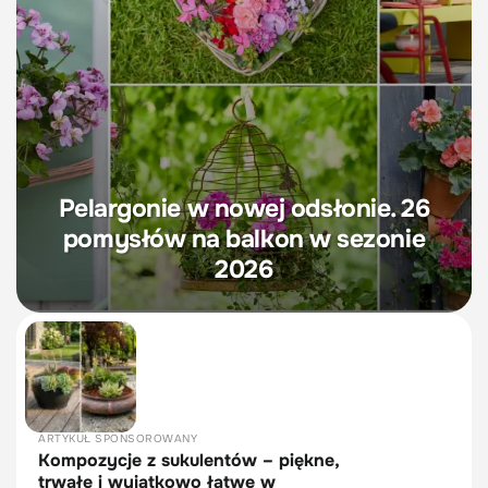
Pelargonie w nowej odsłonie. 26
pomysłów na balkon w sezonie
2026
ARTYKUŁ SPONSOROWANY
Kompozycje z sukulentów – piękne,
trwałe i wyjątkowo łatwe w