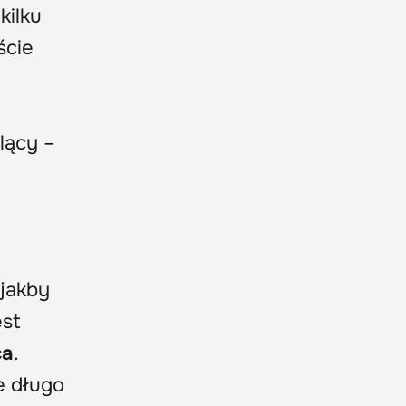
kilku
ście
lący –
 jakby
est
ca
.
e długo