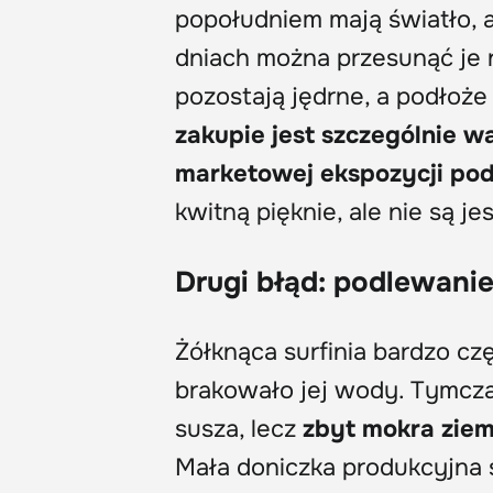
popołudniem mają światło, a
dniach można przesunąć je 
pozostają jędrne, a podłoże
zakupie jest szczególnie w
marketowej ekspozycji po
kwitną pięknie, ale nie są
Drugi błąd: podlewani
Żółknąca surfinia bardzo cz
brakowało jej wody. Tymcz
susza, lecz
zbyt mokra ziem
Mała doniczka produkcyjna 