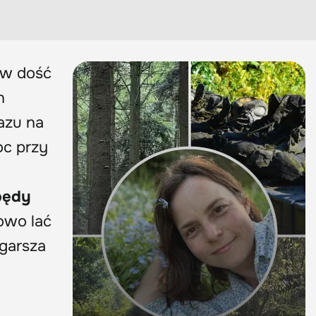
 w dość
h
azu na
oc przy
 pędy
owo lać
garsza