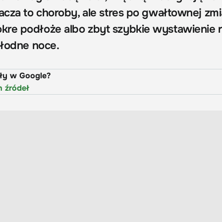
acza to choroby, ale stres po gwałtownej zmi
re podłoże albo zbyt szybkie wystawienie r
hłodne noce.
uły w Google?
h źródeł