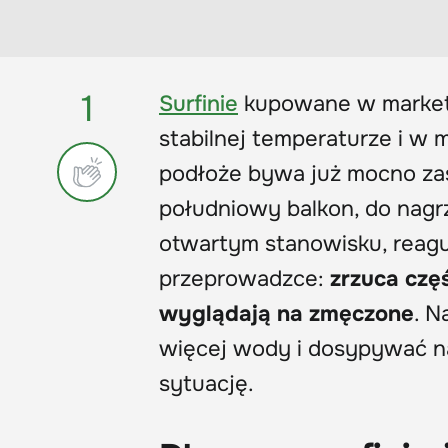
1
Surfinie
kupowane w marketa
stabilnej temperaturze i w
podłoże bywa już mocno zasi
południowy balkon, do nagrz
otwartym stanowisku, reaguje
przeprowadzce:
zrzuca częś
wyglądają na zmęczone
. N
więcej wody i dosypywać na
sytuację.