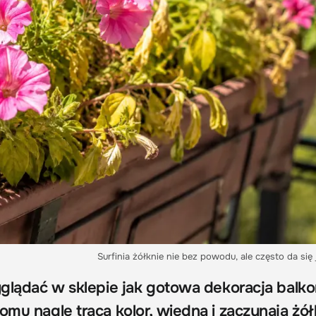
Surfinia żółknie nie bez powodu, ale często da się
yglądać w sklepie jak gotowa dekoracja balko
omu nagle tracą kolor, więdną i zaczynają żół