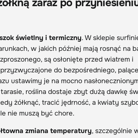
żółkną zaraz po przyniesieni
szok świetlny i termiczny
. W sklepie surfini
arunkach, w jakich później mają rosnąć na ba
zproszonego, są osłonięte przed wiatrem i
są przyzwyczajone do bezpośredniego, paląc
razu ustawimy je na mocno nasłoneczniony
 tarasie, roślina dostaje zbyt dużą dawkę świ
edy żółknąć, tracić jędrność, a kwiaty szybc
le nie muszą być chore.
łtowna zmiana temperatury
, szczególnie 