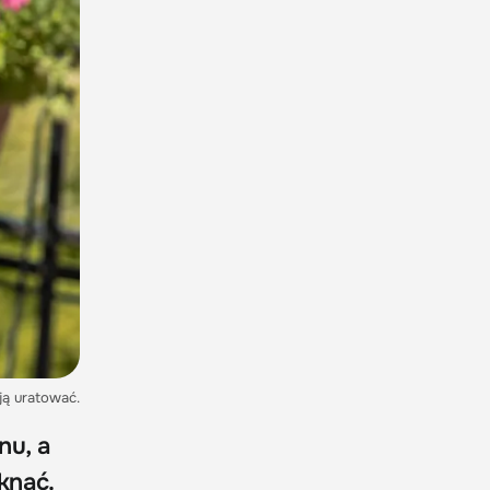
 ją uratować.
nu, a
knąć.