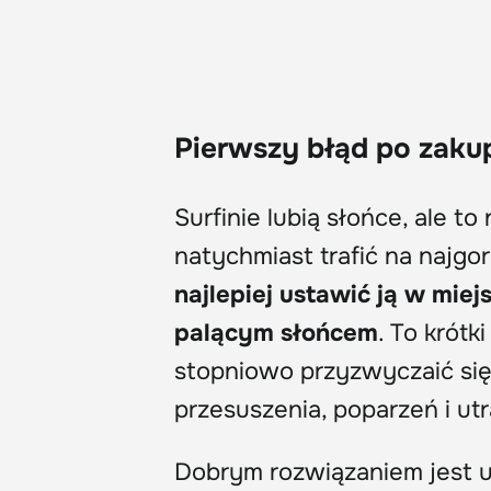
Pierwszy błąd po zakup
Surfinie lubią słońce, ale to
natychmiast trafić na najgo
najlepiej ustawić ją w mie
palącym słońcem
. To krótk
stopniowo przyzwyczaić si
przesuszenia, poparzeń i utr
Dobrym rozwiązaniem jest us