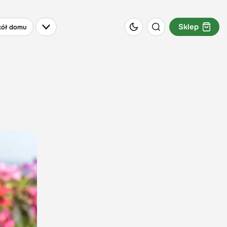
Sklep
ół domu