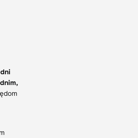
 dni
ednim,
 pędom
ym