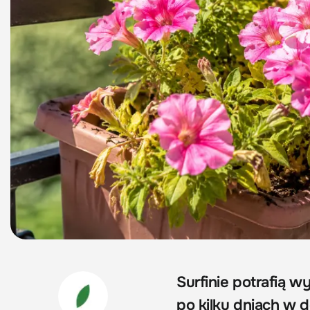
Surfinie potrafią w
po kilku dniach w d