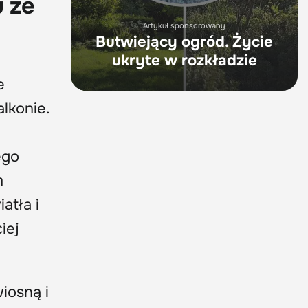
u ze
Artykuł sponsorowany
Butwiejący ogród. Życie
ukryte w rozkładzie
e
lkonie.
ego
m
atła i
iej
wiosną i