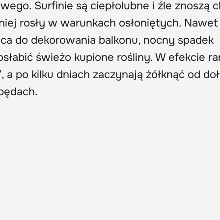
ego. Surfinie są ciepłolubne i źle znoszą 
niej rosły w warunkach osłoniętych. Nawet j
hęca do dekorowania balkonu, nocny spadek
słabić świeżo kupione rośliny. W efekcie r
 a po kilku dniach zaczynają żółknąć od doł
pędach.