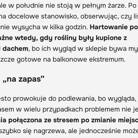
le w południe nie stoją w pełnym żarze. Po 
na docelowe stanowisko, obserwując, czy li
 nie wysycha w kilka godzin.
Hartowanie po
ażne wtedy, gdy rośliny były kupione z
d dachem
, bo ich wygląd w sklepie bywa my
 jeszcze gotowe na balkonowe ekstremum.
e „na zapas”
ęsto prowokuje do podlewania, bo wygląda,
asem w wielu przypadkach problemem nie j
ia połączona ze stresem po zmianie miejs
szybko się nagrzewa, ale jednocześnie moż