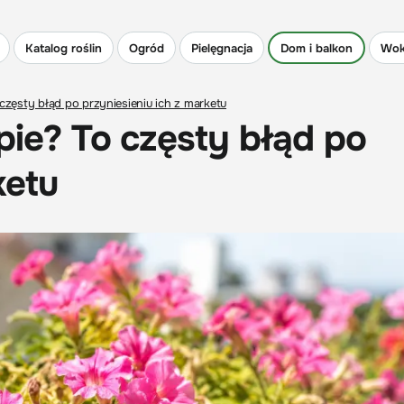
Katalog roślin
Ogród
Pielęgnacja
Dom i balkon
Wok
 częsty błąd po przyniesieniu ich z marketu
pie? To częsty błąd po
ketu