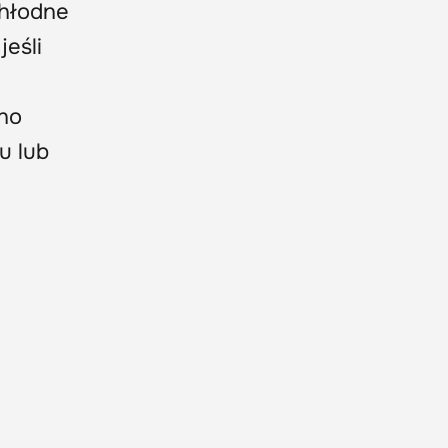
chłodne
eśli
ano
u lub