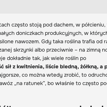
ch często stoją pod dachem, w półcieniu,
 małych doniczkach produkcyjnych, w któryc
lone nawozem. Gdy taka roślina trafia od r
anej skrzynki albo przeciwnie – na zimną n
 dokładnie tak, jak wiele roślin po
ć sił z kwitnienia, liście bledną, żółkną, a
ajgorsze, co można wtedy zrobić, to odruch
wóz „na ratunek”, bo właśnie to często po