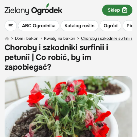
Sklep
ABC Ogrodnika
Katalog roślin
Ogród
Piel
>
Dom i balkon
>
Kwiaty na balkon
>
Choroby i szkodniki surfinii i p
Choroby i szkodniki surfinii i
petunii | Co robić, by im
zapobiegać?