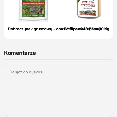
Dobroczynek gruszowy - opaski filcowe Vegano 10 szt.
Emulpar 940 EC tuja i iglaki 
Komentarze