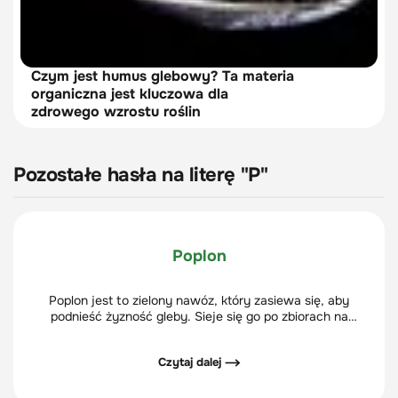
Czym jest humus glebowy? Ta materia
organiczna jest kluczowa dla
zdrowego wzrostu roślin
Pozostałe hasła na literę "P"
Poplon
Poplon jest to zielony nawóz, który zasiewa się, aby
podnieść żyzność gleby. Sieje się go po zbiorach na
ogródkach warzywnych, aby wzbogacić ziemię w
składniki pokarmowe dla roślin, m.in. w azot.
Czytaj dalej ⟶