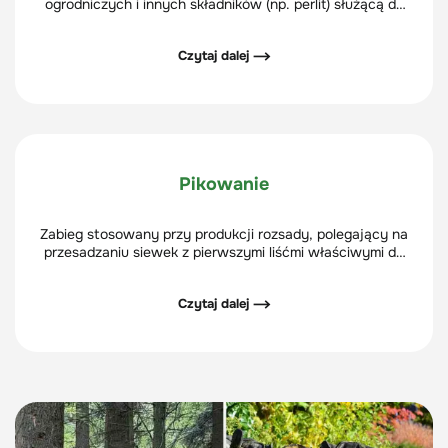
ogrodniczych i innych składników (np. perlit) służącą do
uprawy roślin.
Czytaj dalej ⟶
Pikowanie
Zabieg stosowany przy produkcji rozsady, polegający na
przesadzaniu siewek z pierwszymi liśćmi właściwymi do
pojemników z zasobniejszym podłożem, w większej
rozstawie, tak aby miały więcej miejsca.
Czytaj dalej ⟶