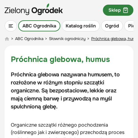
Sklep
ABC Ogrodnika
Katalog roślin
Ogród
Piel
>
ABC Ogrodnika
>
Słownik ogrodniczy
>
Próchnica glebowa, humu
Próchnica glebowa, humus
Próchnica glebowa nazywana humusem, to
rozłożone w różnym stopniu szczątki
organiczne. Są bezpostaciowe, lekkie oraz
mają ciemną barwę i przywodzą na myśl
spulchnioną glebę.
Organiczne szczątki różnego pochodzenia
(roślinnego jak i zwierzęcego) przechodzą proces