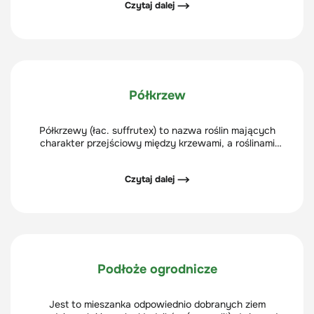
Czytaj dalej ⟶
charakterystycznymi okazałymi liśćmi w postaci
pióropusza.
Półkrzew
Półkrzewy (łac. suffrutex) to nazwa roślin mających
charakter przejściowy między krzewami, a roślinami
zielnymi.
Czytaj dalej ⟶
Podłoże ogrodnicze
Jest to mieszanka odpowiednio dobranych ziem