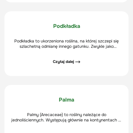
Podkładka
Podkładka to ukorzeniona roślina, na której szczepi się
szlachetną odmianę innego gatunku. Zwykle jako
podkładkę wykorzystuje się krzew ozdobny lub
owocowy.
Czytaj dalej ⟶
Palma
Palmy (Arecaceae) to rośliny należące do
jednoliściennych. Występują głównie na kontynentach w
strefie międzyzwrotnikowej oraz w strefie klimatu
umiarkowanego. Palmy to rośliny drzewiaste z