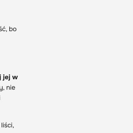
ść, bo
 jej w
, nie
i
iści,