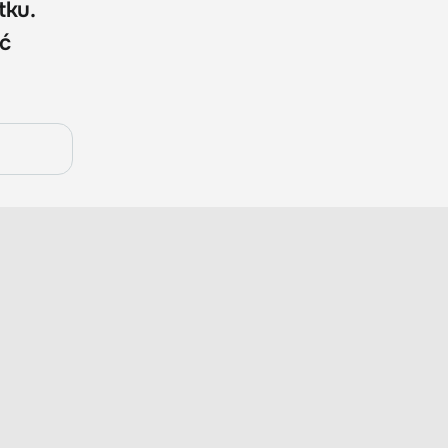
tku.
yć