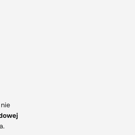
 nie
odowej
a.