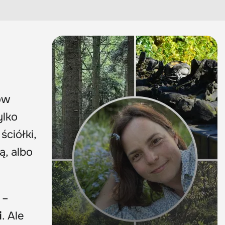
ów
ylko
ściółki,
ą, albo
 –
i
. Ale