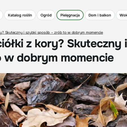
Katalog roślin
Ogród
Pielęgnacja
Dom i balkon
Wok
 kory? Skuteczny i szybki sposób – zrób to w dobrym momencie
ciółki z kory? Skuteczny 
to w dobrym momencie