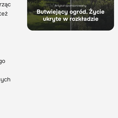
orząc
Artykuł sponsorowany
Butwiejący ogród. Życie
też
ukryte w rozkładzie
go
cych