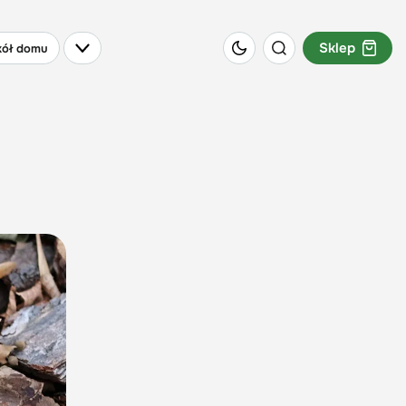
Sklep
ół domu
i