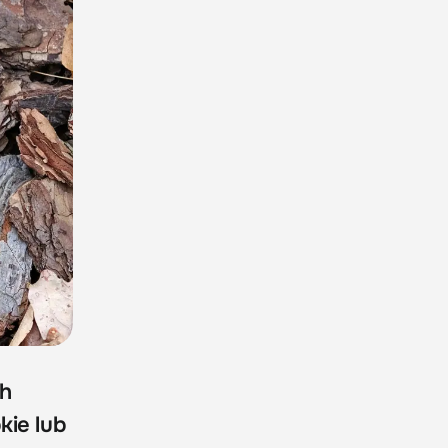
ch
kie lub