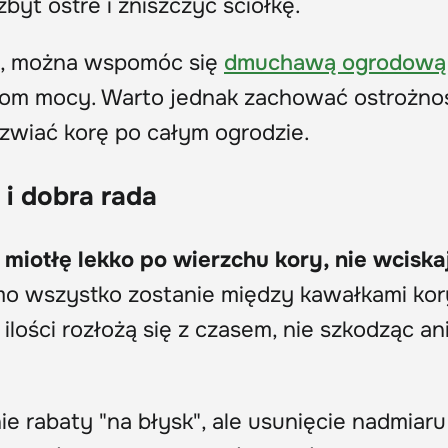
yt ostre i zniszczyć ściółkę.
ża, można wspomóc się
dmuchawą ogrodową
iom mocy. Warto jednak zachować ostrożno
zwiać korę po całym ogrodzie.
i dobra rada
miotłę lekko po wierzchu kory, nie wciskaj
imo wszystko zostanie między kawałkami kory
 ilości rozłożą się z czasem, nie szkodząc an
 rabaty "na błysk", ale usunięcie nadmiaru l