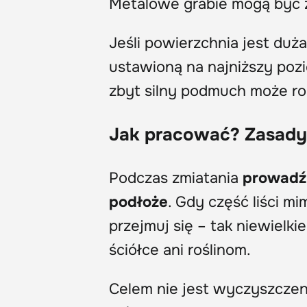
Metalowe grabie mogą być zb
Jeśli powierzchnia jest du
ustawioną na najniższy poz
zbyt silny podmuch może ro
Jak pracować? Zasady 
Podczas zmiatania
prowadź 
podłoże
. Gdy część liści m
przejmuj się – tak niewielkie
ściółce ani roślinom.
Celem nie jest wyczyszczenie