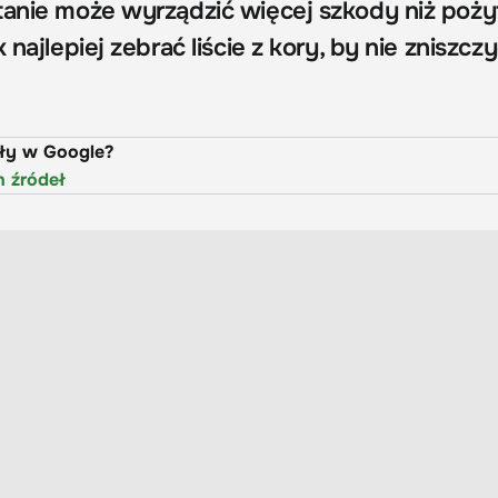
tanie może wyrządzić więcej szkody niż poży
 najlepiej zebrać liście z kory, by nie zniszcz
uły w Google?
h źródeł