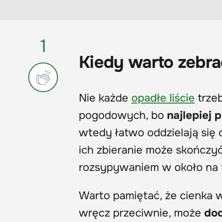
1
Kiedy warto zebrać
Nie każde
opadłe liście
trze
pogodowych, bo
najlepiej
p
wtedy łatwo oddzielają się o
ich zbieranie może skończyć
rozsypywaniem w około na 
Warto pamiętać, że cienka w
wręcz przeciwnie, może
dod