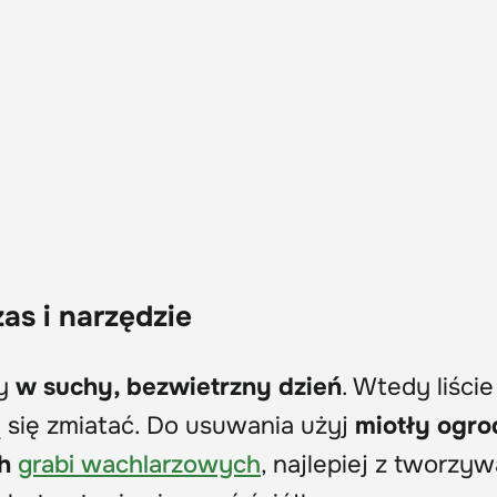
as i narzędzie
cy
w suchy, bezwietrzny dzień
. Wtedy liście
ją się zmiatać. Do usuwania użyj
miotły ogr
ch
grabi wachlarzowych
, najlepiej z tworzyw