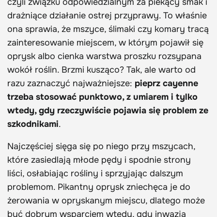
czyli związku odpowiedzialnym za piekący smak i
drażniące działanie ostrej przyprawy. To właśnie
ona sprawia, że mszyce, ślimaki czy komary tracą
zainteresowanie miejscem, w którym pojawił się
oprysk albo cienka warstwa proszku rozsypana
wokół roślin. Brzmi kusząco? Tak, ale warto od
razu zaznaczyć najważniejsze:
pieprz cayenne
trzeba stosować punktowo, z umiarem i tylko
wtedy, gdy rzeczywiście pojawia się problem ze
szkodnikami
.
Najczęściej sięga się po niego przy mszycach,
które zasiedlają młode pędy i spodnie strony
liści, osłabiając rośliny i sprzyjając dalszym
problemom. Pikantny oprysk zniechęca je do
żerowania w opryskanym miejscu, dlatego może
być dobrym wsparciem wtedy, gdy inwazja