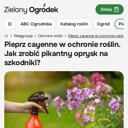
Sklep
ABC Ogrodnika
Katalog roślin
Ogród
Piel
>
Pielęgnacja
>
Ochrona roślin
>
Pieprz cayenne w ochronie roślin. 
Pieprz cayenne w ochronie roślin.
Jak zrobić pikantny oprysk na
szkodniki?