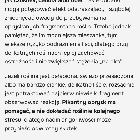
jak
czosnek, cebula albo ocet
. Takie dodatki
mogą potęgować efekt odstraszający i szybciej
zniechęcać owady do przebywania na
opryskanych fragmentach roślin. Trzeba jednak
pamiętać, że im mocniejsza mieszanka, tym
większe ryzyko podrażnienia liści, dlatego przy
delikatnych roślinach lepiej zachować
ostrożność i nie zwiększać stężenia „na oko”.
Jeżeli roślina jest osłabiona, świeżo przesadzona
albo ma bardzo cienkie, delikatne liście, rozsądnie
jest potraktować najpierw niewielki fragment i
obserwować reakcję.
Pikantny oprysk ma
pomagać, a nie dokładać roślinie kolejnego
stresu
, dlatego nadmiar gorliwości może
przynieść odwrotny skutek.