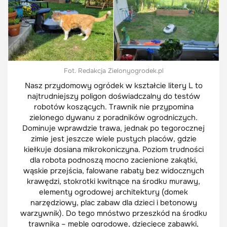
Fot. Redakcja Zielonyogrodek.pl
Nasz przydomowy ogródek w kształcie litery L to
najtrudniejszy poligon doświadczalny do testów
robotów koszących. Trawnik nie przypomina
zielonego dywanu z poradników ogrodniczych.
Dominuje wprawdzie trawa, jednak po tegorocznej
zimie jest jeszcze wiele pustych placów, gdzie
kiełkuje dosiana mikrokoniczyna. Poziom trudności
dla robota podnoszą mocno zacienione zakątki,
wąskie przejścia, falowane rabaty bez widocznych
krawędzi, stokrotki kwitnące na środku murawy,
elementy ogrodowej architektury (domek
narzędziowy, plac zabaw dla dzieci i betonowy
warzywnik). Do tego mnóstwo przeszkód na środku
trawnika – meble ogrodowe, dziecięce zabawki,