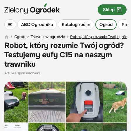
Sklep
ABC Ogrodnika
Katalog roślin
Ogród
Piel
>
Ogród
>
Trawnik w ogrodzie
>
Robot, który rozumie Twój ogród?
Robot, który rozumie Twój ogród?
Testujemy eufy C15 na naszym
trawniku
Artykuł sponsorowany