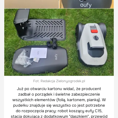
Fot. Redakcja Zielonyogrodek.pl
Już po otwarciu kartonu widać, że producent
zadbał o porządek i świetne zabezpieczenie
wszystkich elementów (folią, kartonem, pianką). W
pudełku znajduje się wszystko co jest potrzebne
do rozpoczęcia pracy: robot koszący eufy C15,
stacja dokująca z dodatkowym "daszkiem", przewód