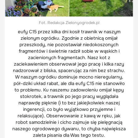
Fot. Redakcja Zielonyogrodek.pl
eufy C15 przez kilka dni kosił trawnik w naszym
zielonym ogródku. Zgodnie z obietnicą omijał
przeszkody, nie pozostawiał niedokoszonych
fragmentów i świetnie radził sobie w wąskich i
zacienionych fragmentach. Nasz kot z
zaciekawieniem obserwował jego pracę i kilka razy
nadzorował z bliska, spacerując za nim bez strachu.
W naszym ogródku dominuje mocno nieregularny,
pół-dziki układ rabat, ale dla eufy C15 nie stanowiło
to problemu. Ku naszemu zadowoleniu omijał kępy
stokrotek, a trawnik po jego pracy wyglądała
naprawdę pięknie (i to bez jakiejkolwiek naszej
ingerencji, co było wyjątkowo przyjemne i
relaksujące). Obserwowanie z kawą w ręku, jak
robot samodzielnie i cicho zajmuje się pielęgnacją
naszego ogrodowego dywanu, to chyba największa
zaleta pisania dla Was tego testu.