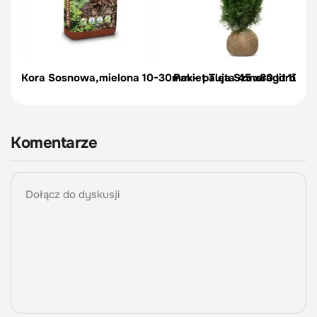
Kora Sosnowa,mielona 10-30mm – paleta 45 x80 litrów Bi
Pakiet Tuja Szmaragd 100-11
Komentarze