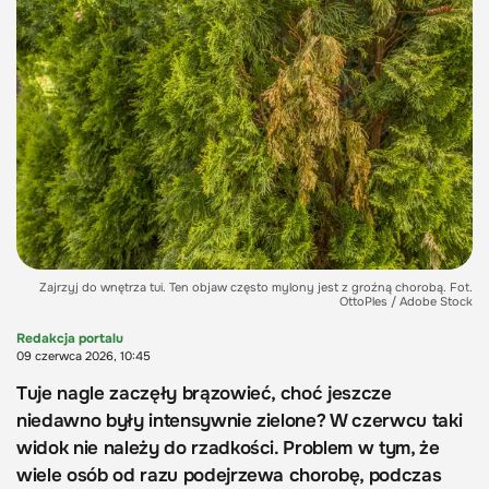
Zajrzyj do wnętrza tui. Ten objaw często mylony jest z groźną chorobą. Fot.
OttoPles / Adobe Stock
Redakcja portalu
09 czerwca 2026, 10:45
Tuje nagle zaczęły brązowieć, choć jeszcze
niedawno były intensywnie zielone? W czerwcu taki
widok nie należy do rzadkości. Problem w tym, że
wiele osób od razu podejrzewa chorobę, podczas