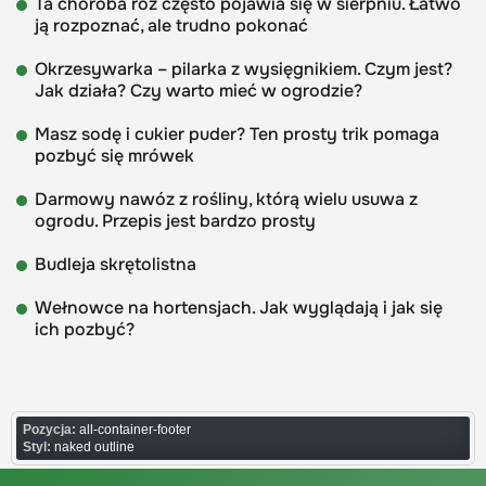
Ta choroba róż często pojawia się w sierpniu. Łatwo
ją rozpoznać, ale trudno pokonać
Okrzesywarka – pilarka z wysięgnikiem. Czym jest?
Jak działa? Czy warto mieć w ogrodzie?
Masz sodę i cukier puder? Ten prosty trik pomaga
pozbyć się mrówek
Darmowy nawóz z rośliny, którą wielu usuwa z
ogrodu. Przepis jest bardzo prosty
Budleja skrętolistna
Wełnowce na hortensjach. Jak wyglądają i jak się
ich pozbyć?
Pozycja:
all-container-footer
Styl:
naked outline