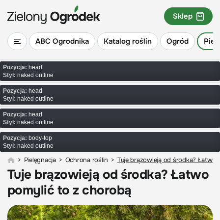
Sklep
ABC Ogrodnika
Katalog roślin
Ogród
Piel
Pozycja:
head
Styl:
naked outline
Pozycja:
head
Styl:
naked outline
Pozycja:
head
Styl:
naked outline
Pozycja:
body-top
Styl:
naked outline
>
Pielęgnacja
>
Ochrona roślin
>
Tuje brązowieją od środka? Łatwo 
Tuje brązowieją od środka? Łatwo
pomylić to z chorobą