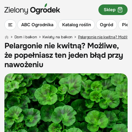
Sklep
ABC Ogrodnika
Katalog roślin
Ogród
Piel
>
Dom i balkon
>
Kwiaty na balkon
>
Pelargonie nie kwitną? Możliw
Pelargonie nie kwitną? Możliwe,
że popełniasz ten jeden błąd przy
nawożeniu