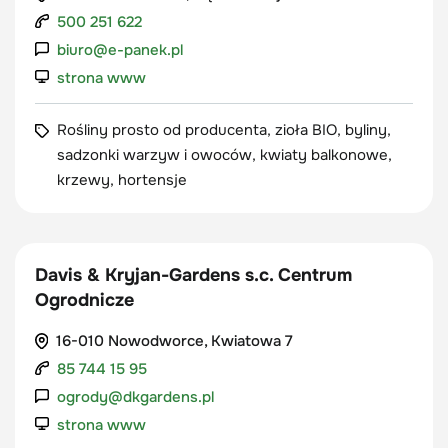
500 251 622
biuro@e-panek.pl
strona www
Rośliny prosto od producenta, zioła BIO, byliny,
sadzonki warzyw i owoców, kwiaty balkonowe,
krzewy, hortensje
Davis & Kryjan-Gardens s.c. Centrum
Ogrodnicze
16-010 Nowodworce, Kwiatowa 7
85 744 15 95
ogrody@dkgardens.pl
strona www