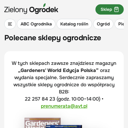
Sklep
ABC Ogrodnika
Katalog roślin
Ogród
Piel
Polecane sklepy ogrodnicze
W tych sklepach zawsze znajdziesz magazyn
„Gardeners' World Edycja Polska”
oraz
wydania specjalne. Serdecznie zapraszamy
wszystkie sklepy ogrodnicze do współpracy
B2B:
22 257 84 23 (godz. 10:00–14:00) •
prenumerata@avt.pl