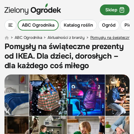
Sklep
ABC Ogrodnika
Katalog roślin
Ogród
Piel
>
ABC Ogrodnika
>
Aktualności z branży
>
Pomysły na świąteczne p
Pomysły na świąteczne prezenty
od IKEA. Dla dzieci, dorosłych –
dla każdego coś miłego