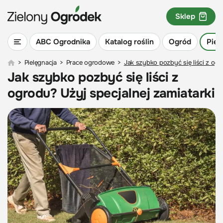
Sklep
ABC Ogrodnika
Katalog roślin
Ogród
Piel
>
Pielęgnacja
>
Prace ogrodowe
>
Jak szybko pozbyć się liści z ogr
Jak szybko pozbyć się liści z
ogrodu? Użyj specjalnej zamiatarki