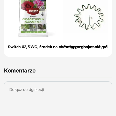
Switch 62,5 WG, środek na choroby grzybowe róż, pelargon
Podpora-obejma do roślin, c
Komentarze