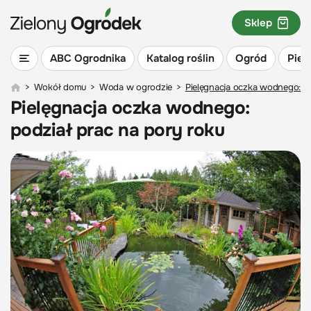
Sklep
ABC Ogrodnika
Katalog roślin
Ogród
Piel
>
Wokół domu
>
Woda w ogrodzie
>
Pielęgnacja oczka wodnego: po
Pielęgnacja oczka wodnego:
podział prac na pory roku