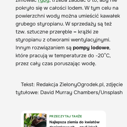
zimować
ryby
, trzeba zadbać o to, aby nie
pokryło się w całości lodem. W tym celu na
powierzchni wody można umieścić kawałek
grubego styropianu. W sprzedaży są też
tzw. sztuczne przeręble
–
krążki ze
styropianu z otworami wentylacyjnymi.
Innym rozwiązaniem są
pompy lodowe
,
które pracują w temperaturze do -20°C,
przez cały czas poruszając wodę.
Tekst: Redakcja ZielonyOgrodek.pl, zdjęcie
tytułowe: David Murray Chambers/Unsplash