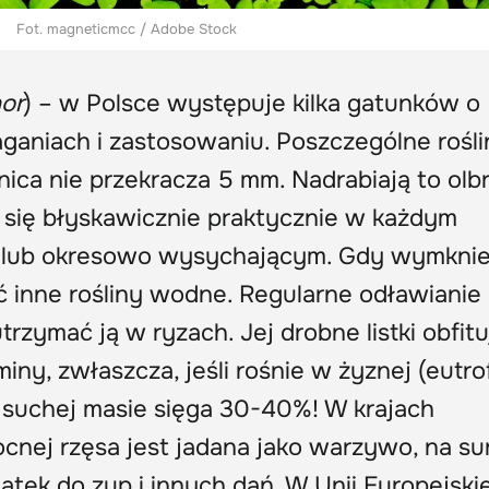
Fot. magneticmcc / Adobe Stock
or
) – w Polsce występuje kilka gatunków o
niach i zastosowaniu. Poszczególne rośli
dnica nie przekracza 5 mm. Nadrabiają to olb
a się błyskawicznie praktycznie w każdym
m lub okresowo wysychającym. Gdy wymknie 
ć inne rośliny wodne. Regularne odławianie
rzymać ją w ryzach. Jej drobne listki obfit
miny, zwłaszcza, jeśli rośnie w żyznej (eutro
 suchej masie sięga 30-40%! W krajach
ocnej rzęsa jest jadana jako warzywo, na s
atek do zup i innych dań. W Unii Europejskie