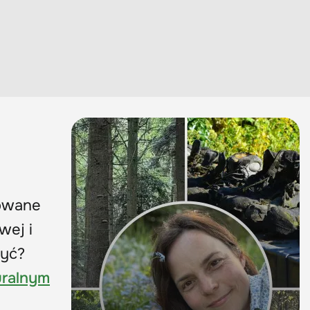
towane
wej i
żyć?
uralnym