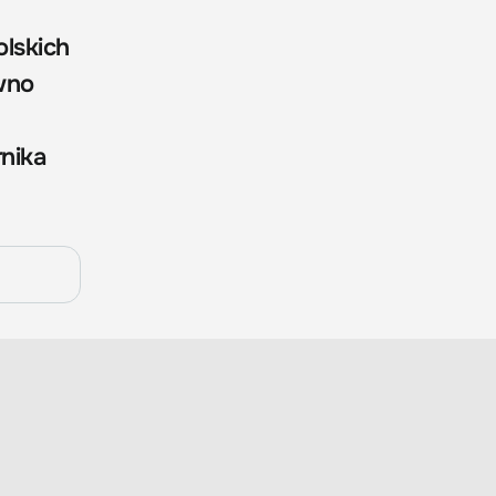
lskich
wno
rnika