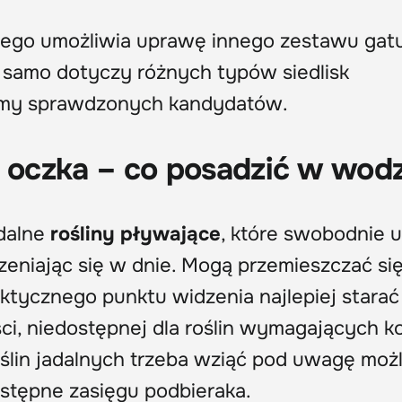
dnego umożliwia uprawę innego zestawu ga
o samo dotyczy różnych typów siedlisk
amy sprawdzonych kandydatów.
o oczka – co posadzić w wod
adalne
rośliny pływające
, które swobodnie 
rzeniając się w dnie. Mogą przemieszczać si
praktycznego punktu widzenia najlepiej starać
ci, niedostępnej dla roślin wymagających k
ślin jadalnych trzeba wziąć pod uwagę moż
ostępne zasięgu podbieraka.