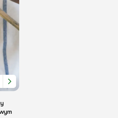
zy
dowym