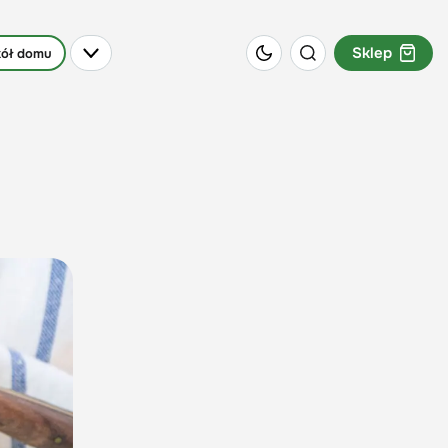
Sklep
ół domu