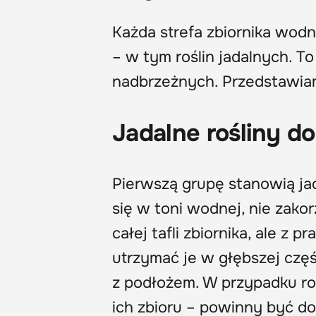
Każda strefa zbiornika wo
– w tym roślin jadalnych. T
nadbrzeżnych. Przedstawi
Jadalne rośliny d
Pierwszą grupę stanowią j
się w toni wodnej, nie zako
całej tafli zbiornika, ale z 
utrzymać je w głębszej częś
z podłożem. W przypadku ro
ich zbioru – powinny być d