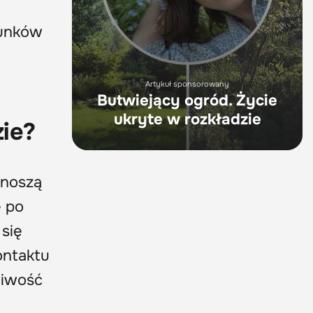
tunków
Artykuł sponsorowany
Butwiejący ogród. Życie
ukryte w rozkładzie
zie?
unoszą
ę po
 się
ontaktu
liwość