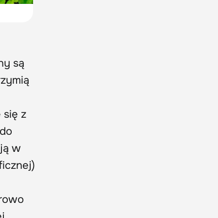
ny są
rzymią
się z
 do
ują w
ficznej)
urowo
j