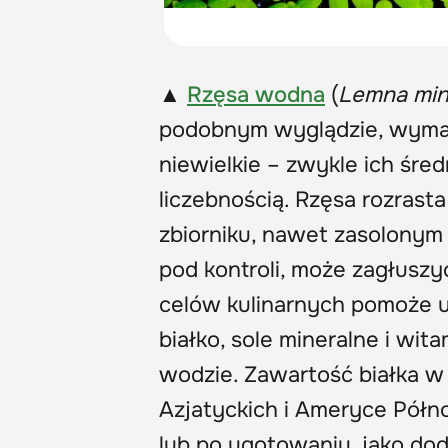
▲
Rzęsa wodna
(
Lemna min
podobnym wyglądzie, wymaga
niewielkie – zwykle ich śre
liczebnością. Rzęsa rozrast
zbiorniku, nawet zasolony
pod kontroli, może zagłuszy
celów kulinarnych pomoże ut
białko, sole mineralne i wita
wodzie. Zawartość białka w
Azjatyckich i Ameryce Półn
lub po ugotowaniu, jako dod