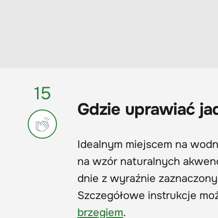
15
Gdzie uprawiać ja
Idealnym miejscem na wodn
na wzór naturalnych akwenów,
dnie z wyraźnie zaznaczonym
Szczegółowe instrukcje moż
brzegiem
.