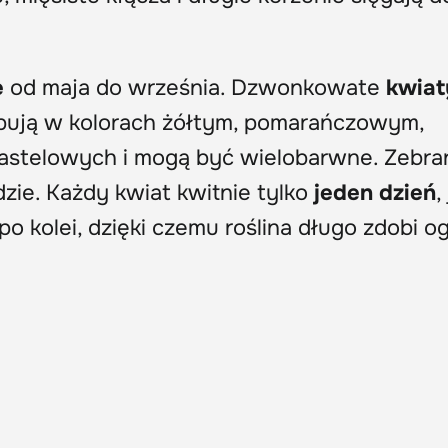
e
od maja do września. Dzwonkowate
kwiat
pują w kolorach żółtym, pomarańczowym,
astelowych i mogą być wielobarwne. Zebra
dzie. Każdy kwiat kwitnie tylko
jeden dzień
,
po kolei, dzięki czemu roślina długo zdobi o