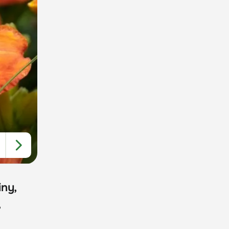
iny,
,