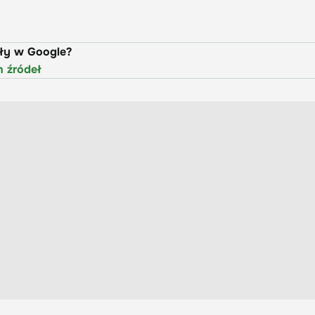
uły w Google?
h źródeł