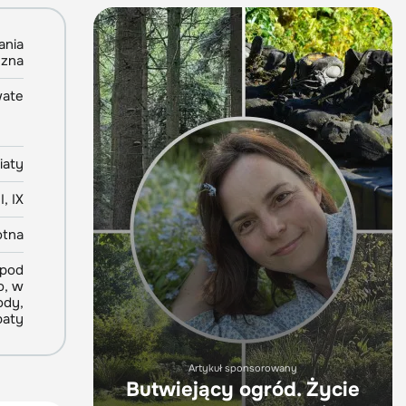
ania
yzna
ate
iaty
I, IX
otna
 pod
o, w
ody,
baty
Artykuł sponsorowany
Butwiejący ogród. Życie