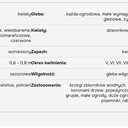
kwiaty
Gleba:
każda ogrodowa, małe wymag
glebowe, ż
, wielobarwne,
Kwiaty:
dzwonkow
 pomarańczowe,
czerwone
wzniesiony
Zapach:
kw
0,6 - 0,8 m
Okres kwitnienia:
V, VI, VII, VII
sezonowe
Wilgotność:
gleba wilg
słońce, półcień
Zastosowanie:
brzegi zbiorników wodnych,
koronami drzew, pojedyncz
grupie, małe ogrody, duże ogr
pojemniki, ra