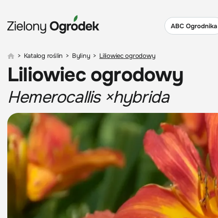
ABC Ogrodnika
>
Katalog roślin
>
Byliny
>
Liliowiec ogrodowy
Liliowiec ogrodowy
Hemerocallis ×hybrida