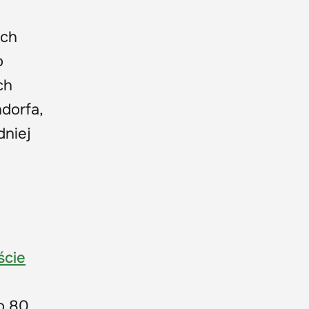
ych
o
ch
dorfa,
dniej
ście
do 80