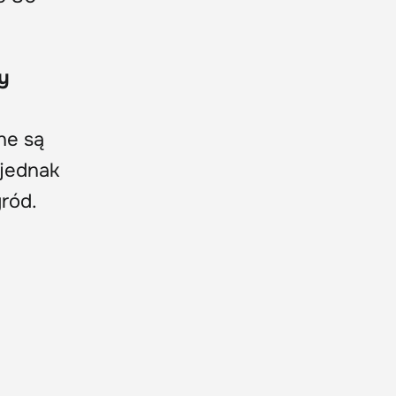
y
ne są
 jednak
gród.