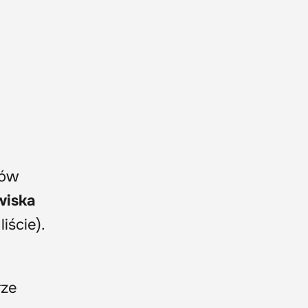
gów
wiska
iście).
rze