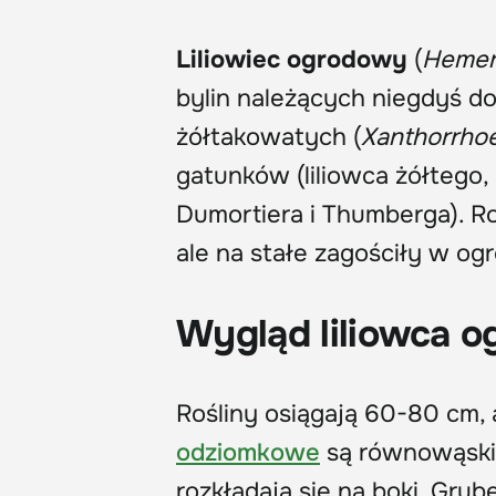
Liliowiec ogrodowy
(
Hemer
bylin należących niegdyś do 
żółtakowatych (
Xanthorrho
gatunków (liliowca żółtego
Dumortiera i Thumberga). Ro
ale na stałe zagościły w og
Wygląd liliowca 
Rośliny osiągają 60-80 cm,
odziomkowe
są równowąskie
rozkładają się na boki. Grub