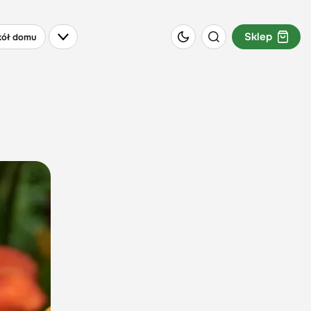
Sklep
ół domu