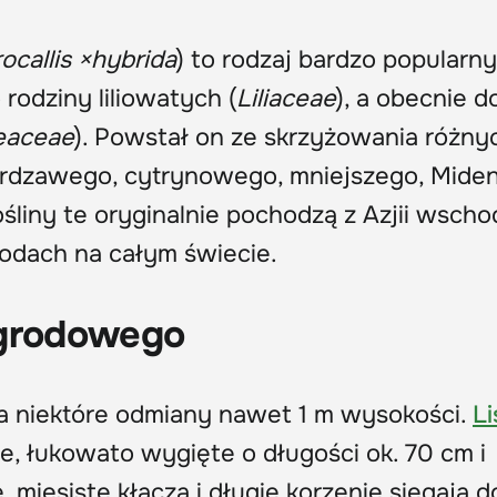
ocallis
×
hybrida
) to rodzaj bardzo popularn
rodziny liliowatych (
Liliaceae
), a obecnie d
eaceae
). Powstał on ze skrzyżowania różny
, rdzawego, cytrynowego, mniejszego, Miden
śliny te oryginalnie pochodzą z Azjii wscho
rodach na całym świecie.
ogrodowego
 a niektóre odmiany nawet 1 m wysokości.
Li
, łukowato wygięte o długości ok. 70 cm i
e, mięsiste kłącza i długie korzenie sięgają 