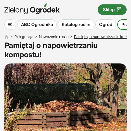
Sklep
ABC Ogrodnika
Katalog roślin
Ogród
Piel
>
Pielęgnacja
>
Nawożenie roślin
>
Pamiętaj o napowietrzaniu komp
Pamiętaj o napowietrzaniu
kompostu!