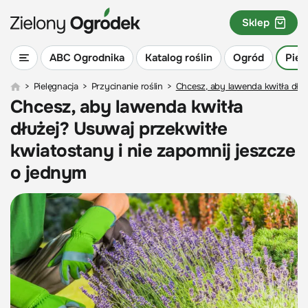
Sklep
ABC Ogrodnika
Katalog roślin
Ogród
Piel
>
Pielęgnacja
>
Przycinanie roślin
>
Chcesz, aby lawenda kwitła dłuż
Chcesz, aby lawenda kwitła
dłużej? Usuwaj przekwitłe
kwiatostany i nie zapomnij jeszcze
o jednym