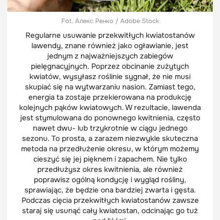
Fot. Алекс Ренко / Adobe Stock
Regularne usuwanie przekwitłych kwiatostanów
lawendy, znane również jako ogławianie, jest
jednym z najważniejszych zabiegów
pielęgnacyjnych. Poprzez obcinanie zużytych
kwiatów, wysyłasz roślinie sygnał, że nie musi
skupiać się na wytwarzaniu nasion. Zamiast tego,
energia ta zostaje przekierowana na produkcję
kolejnych pąków kwiatowych. W rezultacie, lawenda
jest stymulowana do ponownego kwitnienia, często
nawet dwu- lub trzykrotnie w ciągu jednego
sezonu. To prosta, a zarazem niezwykle skuteczna
metoda na przedłużenie okresu, w którym możemy
cieszyć się jej pięknem i zapachem. Nie tylko
przedłużysz okres kwitnienia, ale również
poprawisz ogólną kondycję i wygląd rośliny,
sprawiając, że będzie ona bardziej zwarta i gęsta.
Podczas cięcia przekwitłych kwiatostanów zawsze
staraj się usunąć cały kwiatostan, odcinając go tuż