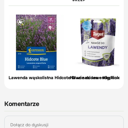
Lawenda wąskolistna Hidcote Blue nasiona - Kiepenkerl
Nawóz do lawendy Fioletowe
Komentarze