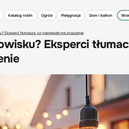
Katalog roślin
Ogród
Pielęgnacja
Dom i balkon
Wok
u? Eksperci tłumaczą, co naprawdę ma znaczenie
owisku? Eksperci tłumac
enie