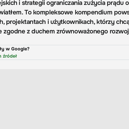
kich i strategii ograniczania zużycia prądu o
światłem. To kompleksowe kompendium pows
h, projektantach i użytkownikach, którzy chc
ie zgodne z duchem zrównoważonego rozwoj
uły w Google?
h źródeł