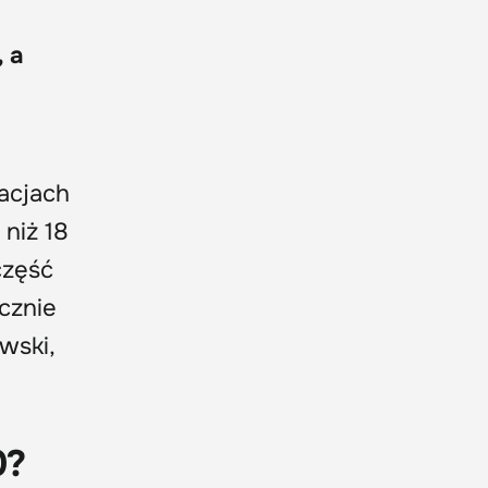
 a
zacjach
niż 18
część
ycznie
wski,
0?