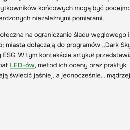
użytkowników końcowych mogą być podej
erdzonych niezależnymi pomiarami.
połeczna na ograniczanie śladu węglowego i
o; miasta dołączają do programów „Dark Sky
ty ESG. W tym kontekście artykuł przedstawi
emat
LED-ów
, metod ich oceny oraz praktyk
ją świecić jaśniej, a jednocześnie… mądrze