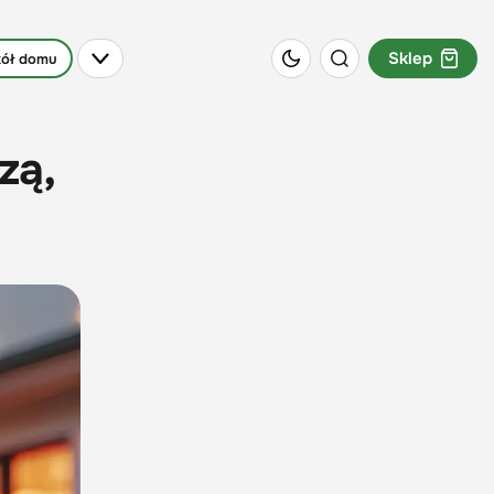
Sklep
ół domu
zą,