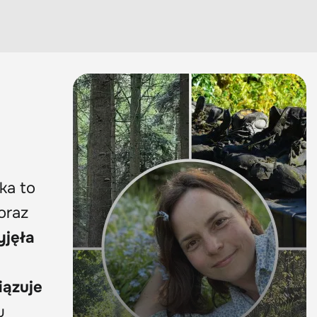
ka to
oraz
yjęła
iązuje
u