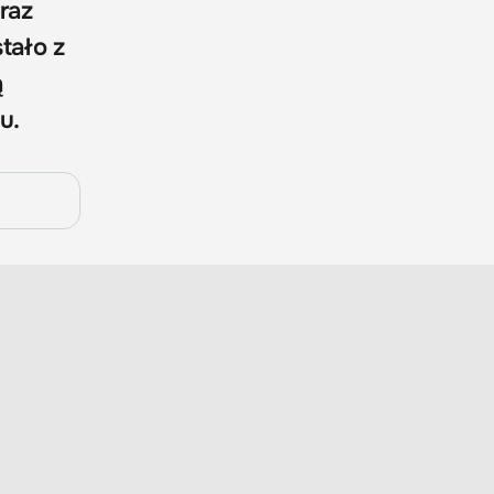
raz
tało z
ą
u.