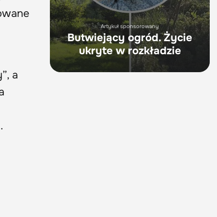
mowane
Artykuł sponsorowany
Butwiejący ogród. Życie
ukryte w rozkładzie
”, a
a
j.