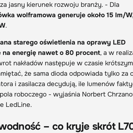
za jasny kierunek rozwoju branży. - Dla
ówka wolframowa generuje około 15 lm/W,
/W
.
ana starego oświetlenia na oprawy LED
 na energię nawet o 80 procent
, a w reali
ot nakładów następuje w czasie krótszym 
amiętać, że sama dioda odpowiada tylko za 
iatora i zasilacza decydują, ile lumenów fakt
 pola roboczego - wyjaśnia Norbert Chrzano
ie LedLine.
wodność – co kryje skrót L7