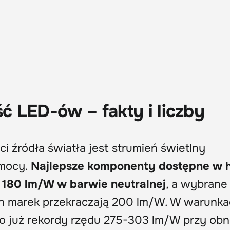
 LED-ów – fakty i liczby
 źródła światła jest strumień świetlny
 mocy.
Najlepsze komponenty dostępne w 
o 180 lm/W w barwie neutralnej
, a wybrane
 marek przekraczają 200 lm/W. W warunka
o już rekordy rzędu 275-303 lm/W przy ob