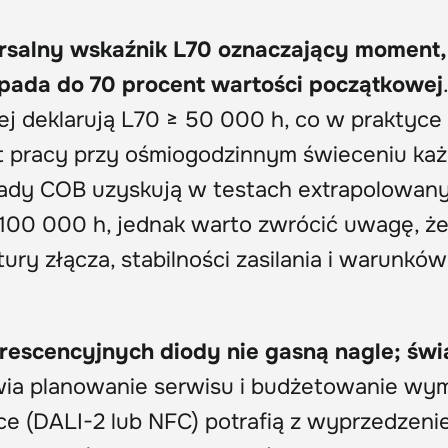
rsalny wskaźnik L70 oznaczający moment,
spada do 70 procent wartości początkowej
.
ej deklarują L70 ≥ 50 000 h, co w praktyce
lat pracy przy ośmiogodzinnym świeceniu ka
kłady COB uzyskują w testach extrapolowan
00 000 h, jednak warto zwrócić uwagę, że
ury złącza, stabilności zasilania i warunków
rescencyjnych diody nie gasną nagle; świ
twia planowanie serwisu i budżetowanie wym
e (DALI-2 lub NFC) potrafią z wyprzedzeni