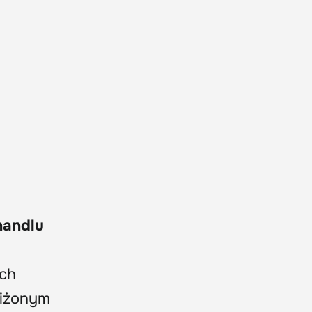
handlu
ch
niżonym