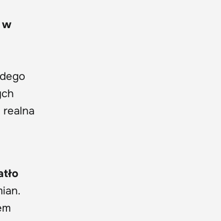
 w
żdego
ych
 realna
atło
ian.
em