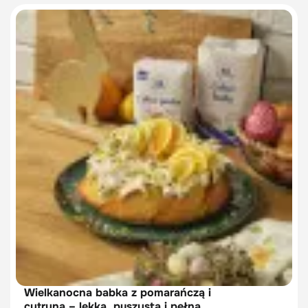
Wielkanocna babka z pomarańczą i
cytryną – lekka, puszysta i pełna