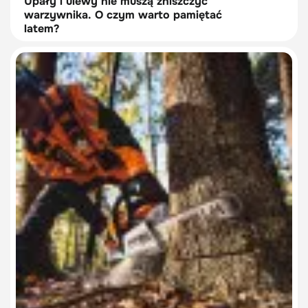
Upały i ulewy nie muszą zniszczyć
warzywnika. O czym warto pamiętać
latem?