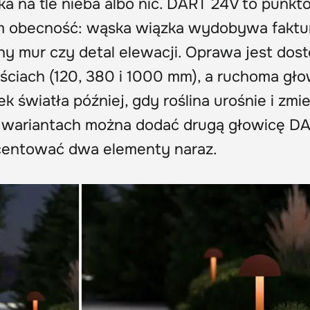
ka na tle nieba albo nic. DART 24V to punk
 im obecność: wąska wiązka wydobywa faktu
nny mur czy detal elewacji. Oprawa jest dos
ściach (120, 380 i 1000 mm), a ruchoma gło
 światła później, gdy roślina urośnie i zmie
 wariantach można dodać drugą głowicę D
kcentować dwa elementy naraz.