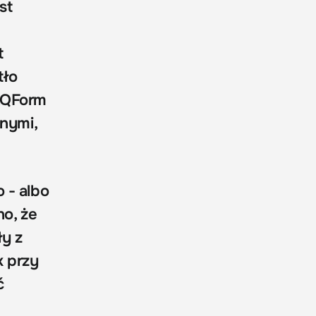
st
t
tło
 AQForm
nymi,
 - albo
no, że
ły z
k przy
ć