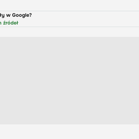
uły w Google?
h źródeł