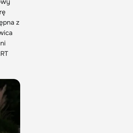
towy
rę
tępna z
wica
ni
ART