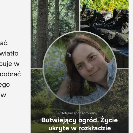
ać.
światło
ępuje w
 dobrać
zego
 w
Artykuł sponsorowany
Butwiejący ogród. Życie
ukryte w rozkładzie