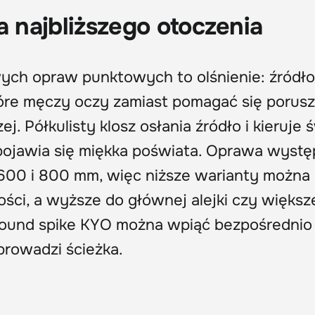
a najbliższego otoczenia
ych opraw punktowych to olśnienie: źródło
tóre męczy oczy zamiast pomagać się porusz
j. Półkulisty klosz osłania źródło i kieruje 
 pojawia się miękka poświata. Oprawa wyst
600 i 800 mm, więc niższe warianty można
ności, a wyższe do głównej alejki czy więks
ground spike KYO można wpiąć bezpośrednio
prowadzi ścieżka.