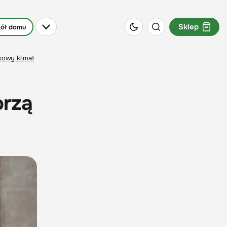
Sklep
ół domu
kowy klimat
orzą