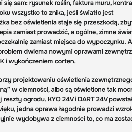
 się sam: rysunek roślin, faktura muru, kontra
ku wszystko to znika, jeśli światło jest
ka bez oświetlenia staje się przeszkodą, zby
epia zamiast prowadzić, a ogólne, zimne świa
oczekalnię zamiast miejsca do wypoczynku.
 problem dwiema nowymi oprawami zewnętrz
K i wykończeniem corten.
przy projektowaniu oświetlenia zewnętrznego
toną” w ciemności, albo są oświetlone tak moc
łej reszty ogrodu. KYO 24V i DART 24V powsta
ięku, jedna oprawa łagodnie prowadzi wzro
zyjnie wydobywa z ciemności to, co ma zosta