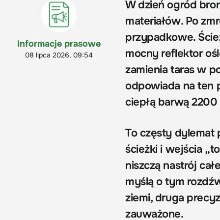
W dzień ogród broni
materiałów. Po zmro
przypadkowe. Ścież
Informacje prasowe
mocny reflektor ośl
08 lipca 2026, 09:54
zamienia taras w p
odpowiada na ten
ciepłą barwą 2200 
To częsty dylemat 
ścieżki i wejścia „
niszczą nastrój ca
myślą o tym rozdźw
ziemi, druga precy
zauważone.