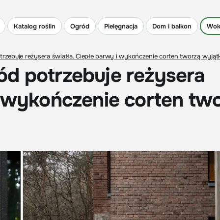
Katalog roślin
Ogród
Pielęgnacja
Dom i balkon
Wok
rzebuje reżysera światła. Ciepłe barwy i wykończenie corten tworzą wyjąt
ód potrzebuje reżysera
i wykończenie corten tw