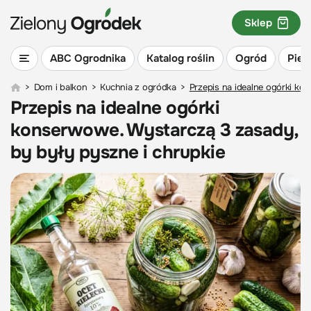
Sklep
ABC Ogrodnika
Katalog roślin
Ogród
Piel
>
Dom i balkon
>
Kuchnia z ogródka
>
Przepis na idealne ogórki ko
Przepis na idealne ogórki
konserwowe. Wystarczą 3 zasady,
by były pyszne i chrupkie