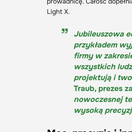
prowadnicę. Całość dopełnia
Light X.
Jubileuszowa ed
przykładem wyj
firmy w zakresi
wszystkich ludz
projektują i tw
Traub, prezes z
nowoczesnej te
wysoką precyzj