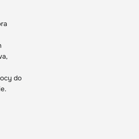
óra
h
wa,
mocy do
e.