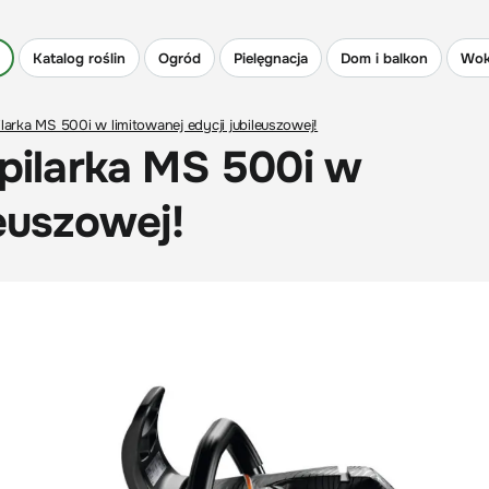
Katalog roślin
Ogród
Pielęgnacja
Dom i balkon
Wok
ilarka MS 500i w limitowanej edycji jubileuszowej!
 pilarka MS 500i w
leuszowej!