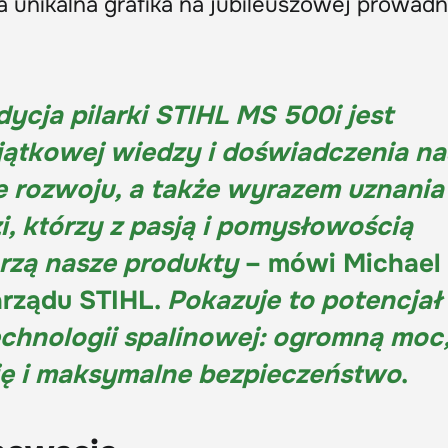
 unikalna grafika na jubileuszowej prowadn
ycja pilarki STIHL MS 500i jest
ątkowej wiedzy i doświadczenia na
e rozwoju, a także wyrazem uznania
i, którzy z pasją i pomysłowością
orzą nasze produkty
– mówi Michael
arządu STIHL.
Pokazuje to potencjał
chnologii spalinowej: ogromną moc
ę i maksymalne bezpieczeństwo
.