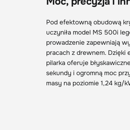
Moc, precyzja i i
Pod efektowną obudową kryj
uczyniła model MS 500i leg
prowadzenie zapewniają w
pracach z drewnem. Dzięki 
pilarka oferuje błyskawicz
sekundy i ogromną moc przy
masy na poziomie 1,24 kg/kW