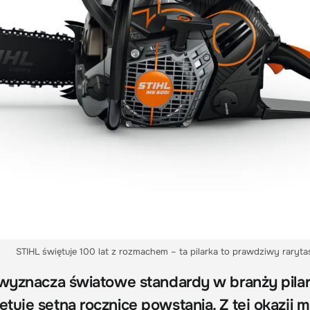
STIHL świętuje 100 lat z rozmachem – ta pilarka to prawdziwy rarytas
 wyznacza światowe standardy w branży pila
tuje setną rocznicę powstania. Z tej okazji 