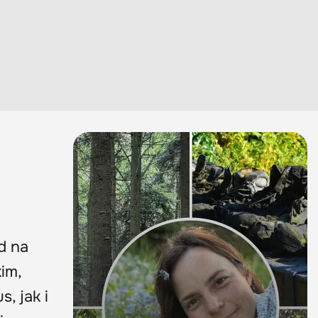
d na
im,
, jak i