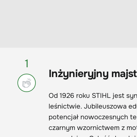
1
Inżynieryjny majs
Od 1926 roku STIHL jest sy
leśnictwie. Jubileuszowa ed
potencjał nowoczesnych tec
czarnym wzornictwem z moty