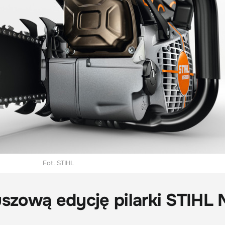
Fot. STIHL
uszową edycję pilarki STIHL