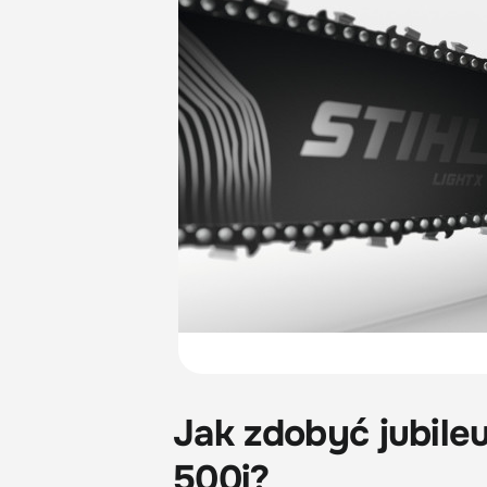
Jak zdobyć jubile
500i?