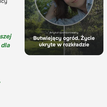
icy
Artykuł sponsorowany
szej
Butwiejący ogród. Życie
 dla
ukryte w rozkładzie
,