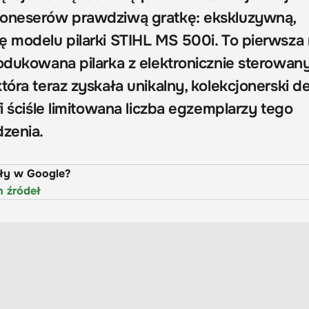
koneserów prawdziwą gratkę: ekskluzywną,
ę modelu pilarki STIHL MS 500i. To pierwsza
rodukowana pilarka z elektronicznie sterowa
tóra teraz zyskała unikalny, kolekcjonerski de
fi ściśle limitowana liczba egzemplarzy tego
zenia.
uły w Google?
h źródeł