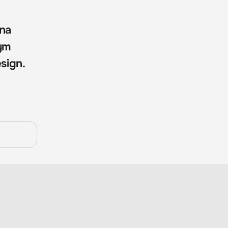
 na
nym
sign.