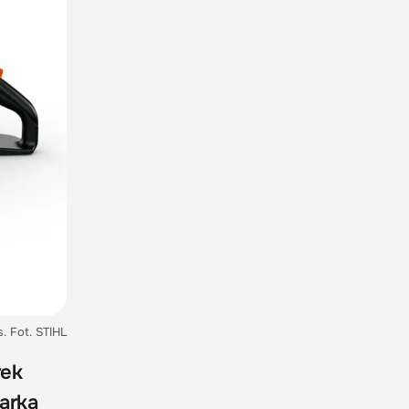
. Fot. STIHL
rek
marka