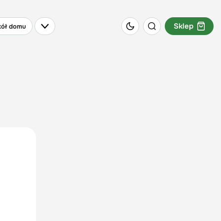
Sklep
ół domu