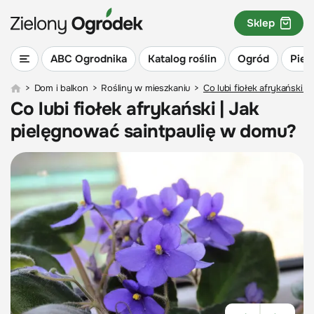
Sklep
ABC Ogrodnika
Katalog roślin
Ogród
Piel
>
Dom i balkon
>
Rośliny w mieszkaniu
>
Co lubi fiołek afrykański 
Co lubi fiołek afrykański | Jak
pielęgnować saintpaulię w domu?