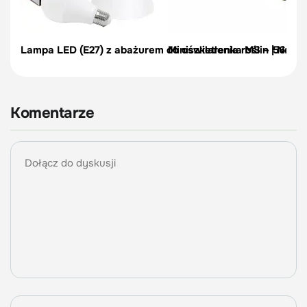
Lampa LED (E27) z abażurem do oświetlenia roślin | Nels
Miniszklarenka MS – 56x56
Komentarze