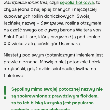
Saintpaulia ionanthia,
czyli
sępolia fiołkowa
, to
chyba jedna z najlepiej znanych i najczęściej
kupowanych roślin doniczkowych. Swoją
łacińską nazwę –
Saintpaulia
, roślina otrzymała
na cześć swego odkrywcy barona Waltera von
Saint Paul-Illare, który przywiózł ją pod koniec
XIX wieku z afrykański gór Usambara.
Niestety pod swym (botanicznym) imieniem jest
prawie nieznana. Mówią o niej potocznie fiołek
afrykański, gdyż dzikie saintpaulie, kwitną na
fioletowo.
Sępoliny mimo swojej potocznej nazwy nie
są spokrewnione z prawdziwym fiołkiem,
za to ich bliską kuzynką jest popularna
syningia – zwana gloksynią.