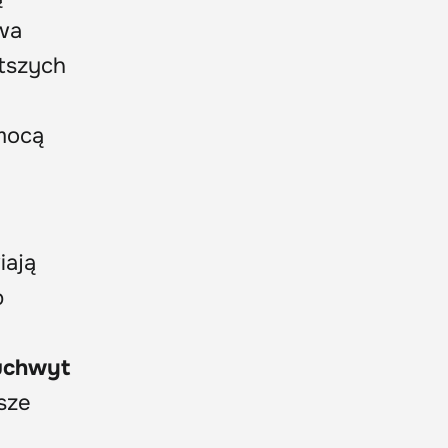
wa
stszych
omocą
iają
b
uchwyt
sze