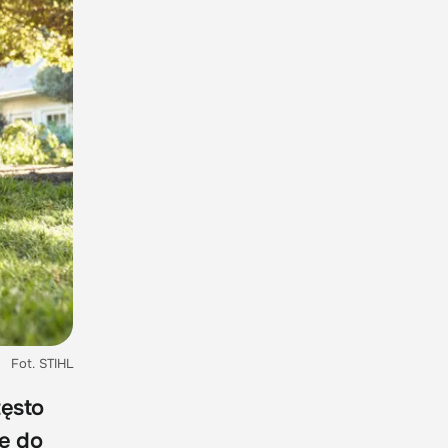
Fot. STIHL
zęsto
ie do