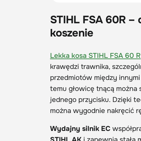
STIHL FSA 60R – 
koszenie
Lekka kosa STIHL FSA 60 R
krawędzi trawnika, szczegól
przedmiotów między innym
temu głowicę tnącą można 
jednego przycisku. Dzięki t
można wygodnie nakręcić r
Wydajny silnik EC
współpra
STIHL AK
i zapewnia stałą 