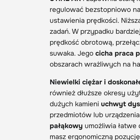
regulować bezstopniowo na
ustawienia prędkości. Niższ
zadań. W przypadku bardzie
prędkość obrotową, przełącz
suwaka. Jego
cicha praca 
obszarach wrażliwych na ha
Niewielki ciężar i doskon
również dłuższe okresy użyt
dużych kamieni
uchwyt dy
przedmiotów lub urządzenia
pałąkowy
umożliwia łatwe 
masz ergonomiczną pozycję