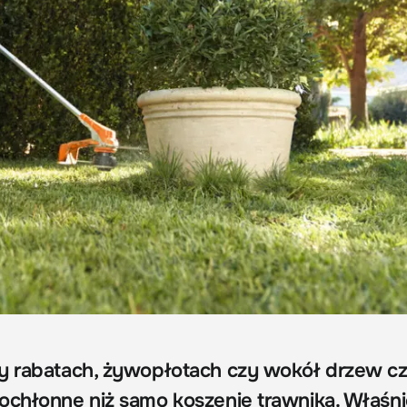
y rabatach, żywopłotach czy wokół drzew c
ochłonne niż samo koszenie trawnika. Właśn