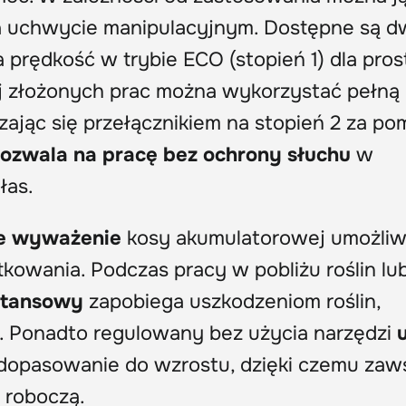
 uchwycie manipulacyjnym. Dostępne są d
a prędkość w trybie ECO (stopień 1) dla pro
j złożonych prac można wykorzystać pełną
ając się przełącznikiem na stopień 2 za p
pozwala na pracę bez ochrony słuchu
w
łas.
ałe wyważenie
kosy akumulatorowej umożliw
kowania. Podczas pracy w pobliżu roślin lu
stansowy
zapobiega uszkodzeniom roślin,
. Ponadto regulowany bez użycia narzędzi
dopasowanie do wzrostu, dzięki czemu zaw
 roboczą.