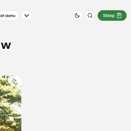
Sklep
ół domu
 w