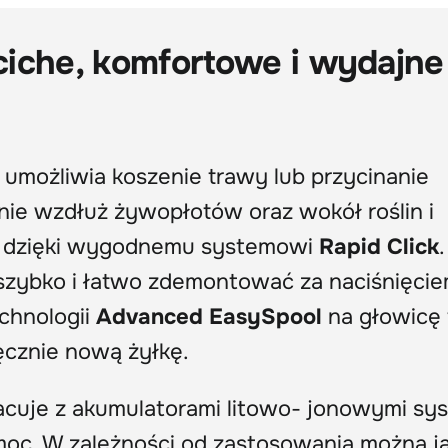
ciche, komfortowe i wydajne
umożliwia koszenie trawy lub przycinanie
nie wzdłuż żywopłotów oraz wokół roślin i
i dzięki wygodnemu systemowi
Rapid Click
.
szybko i łatwo zdemontować za naciśnięci
echnologii
Advanced EasySpool
na głowicę 
ęcznie nową żyłkę.
cuje z akumulatorami litowo- jonowymi sy
moc. W zależności od zastosowania można j