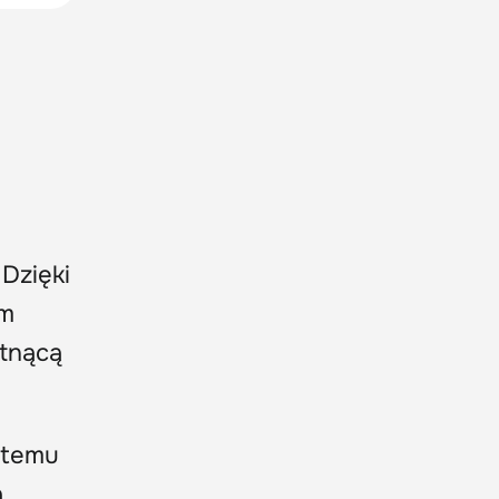
 Dzięki
em
tnącą
stemu
ą