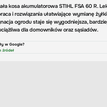
tała kosa akumulatorowa STIHL FSA 60 R. Le
praca i rozwiązania ułatwiające wymianę żyłki
gnacja ogrodu staje się wygodniejsza, bardzie
 uciążliwa dla domowników oraz sąsiadów.
uły w Google?
h źródeł