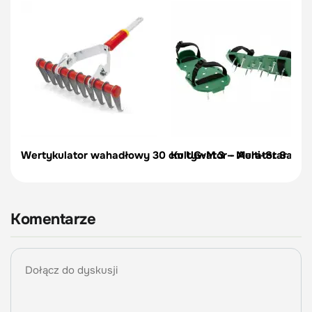
Wertykulator wahadłowy 30 cm UG-M 3 – Multi-Star – Wo
Kultywator - Aerator Sand
Komentarze