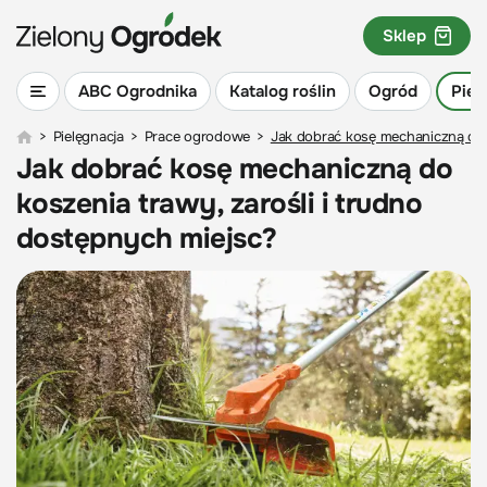
Sklep
ABC Ogrodnika
Katalog roślin
Ogród
Piel
>
Pielęgnacja
>
Prace ogrodowe
>
Jak dobrać kosę mechaniczną do k
Jak dobrać kosę mechaniczną do
koszenia trawy, zarośli i trudno
dostępnych miejsc?