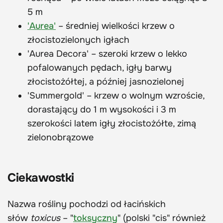
5 m
'Aurea'
– średniej wielkości krzew o
złocistozielonych igłach
'Aurea Decora' – szeroki krzew o lekko
pofalowanych pędach, igły barwy
złocistożółtej, a później jasnozielonej
'Summergold' – krzew o wolnym wzroście,
dorastający do 1 m wysokości i 3 m
szerokości latem igły złocistożółte, zimą
zielonobrązowe
Ciekawostki
Nazwa rośliny pochodzi od łacińskich
słów
toxicus
– "
toksyczny
" (polski "cis" również