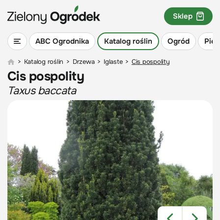
Sklep
ABC Ogrodnika
Katalog roślin
Ogród
Piel
>
Katalog roślin
>
Drzewa
>
Iglaste
>
Cis pospolity
Cis pospolity
Taxus baccata