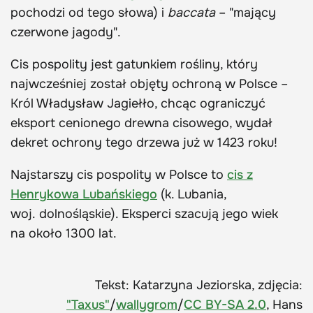
pochodzi od tego słowa) i
baccata
– "mający
czerwone jagody".
Cis pospolity jest gatunkiem rośliny, który
najwcześniej został objęty ochroną w Polsce –
Król Władysław Jagiełło, chcąc ograniczyć
eksport cenionego drewna cisowego, wydał
dekret ochrony tego drzewa już w 1423 roku!
Najstarszy cis pospolity w Polsce to
cis z
Henrykowa Lubańskiego
(k. Lubania,
woj. dolnośląskie). Eksperci szacują jego wiek
na około 1300 lat.
Tekst: Katarzyna Jeziorska, zdjęcia:
"Taxus"
/
wallygrom
/
CC BY-SA 2.0
, Hans