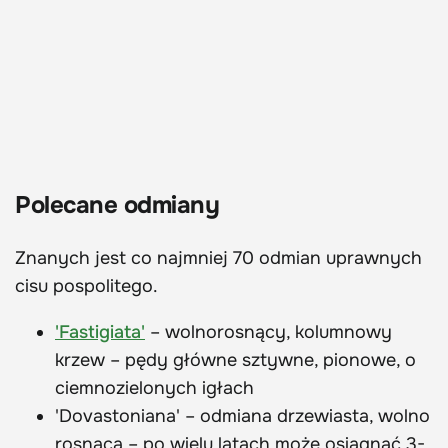
Polecane odmiany
Znanych jest co najmniej 70 odmian uprawnych
cisu pospolitego.
'Fastigiata'
– wolnorosnący, kolumnowy
krzew – pędy główne sztywne, pionowe, o
ciemnozielonych igłach
'Dovastoniana' – odmiana drzewiasta, wolno
rosnąca – po wielu latach może osiągnąć 3-