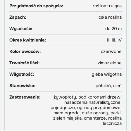
Przydatność do spożycia:
roślina trująca
Zapach:
cała roślina
Wysokość:
do 20 m
Okres kwitnienia:
II, III, IV
Kolor owoców:
czerwone
Trwałość liści:
zimozielone
Wilgotność:
gleba wilgotna
Stanowisko:
półcień, cień
Zastosowanie:
żywopłoty, pod koronami drzew,
nasadzenia naturalistyczne,
pojedynczo, ogrody przydomowe,
małe ogrody, duże ogrody, parki,
zieleń miejska, cmentarze, roślina
lecznicza