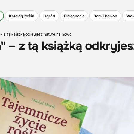
Katalog roślin
Ogród
Pielęgnacja
Dom i balkon
Wok
" – z tą książką odkryjesz naturę na nowo
" – z tą książką odkryjes