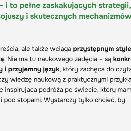
 i to pełne zaskakujących strategii,
sojuszy i skutecznych mechanizmó
treścią, ale także wciąga
przystępnym styl
ną
. Nie ma tu naukowego zadęcia – są
konkr
y i przyjemny język
, który zachęca do czyt
ączy wiedzę naukową z praktycznymi przykł
ię inspirującą podróżą po świecie, który ma
i pod stopami. Wystarczy tylko chcieć, by