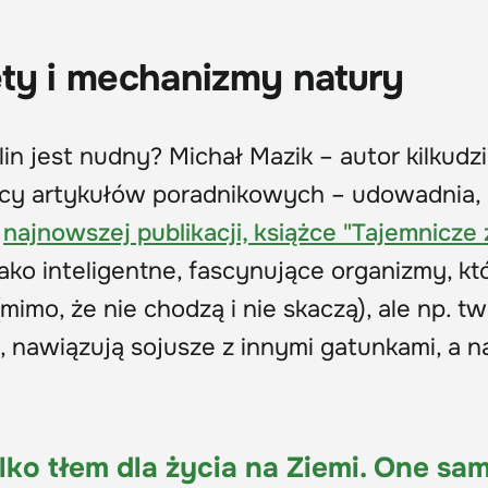
ty i mechanizmy natury
lin jest nudny? Michał Mazik – autor kilkudz
ięcy artykułów poradnikowych – udowadnia, 
j
najnowszej publikacji, książce "Tajemnicze 
jako inteligentne, fascynujące organizmy, kt
imo, że nie chodzą i nie skaczą), ale np. t
, nawiązują sojusze z innymi gatunkami, a 
ylko tłem dla życia na Ziemi. One sa