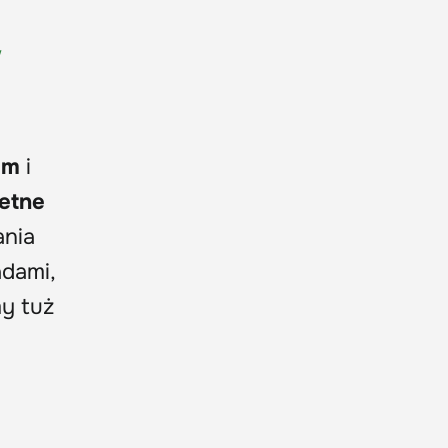
w
em
i
etne
ania
adami,
my tuż