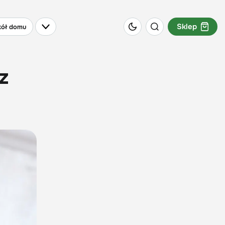
Sklep
ół domu
z