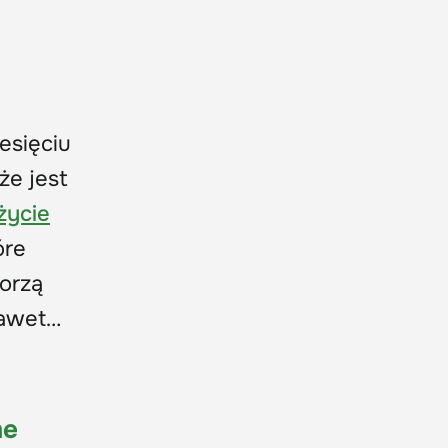
iesięciu
że jest
życie
óre
worzą
nawet…
me