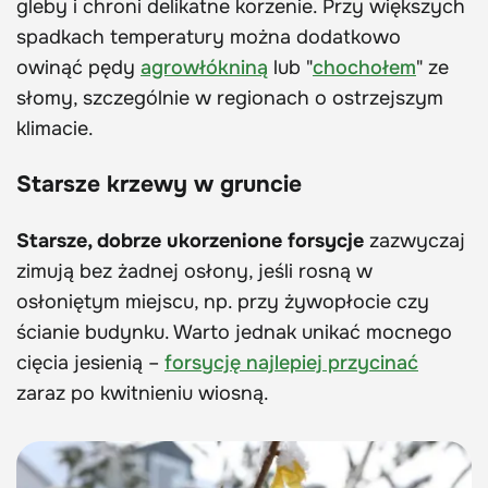
gleby i chroni delikatne korzenie. Przy większych
spadkach temperatury można dodatkowo
owinąć pędy
agrowłókniną
lub "
chochołem
" ze
słomy, szczególnie w regionach o ostrzejszym
klimacie.
Starsze krzewy w gruncie
Starsze, dobrze ukorzenione forsycje
zazwyczaj
zimują bez żadnej osłony, jeśli rosną w
osłoniętym miejscu, np. przy żywopłocie czy
ścianie budynku. Warto jednak unikać mocnego
cięcia jesienią –
forsycję najlepiej przycinać
zaraz po kwitnieniu wiosną.