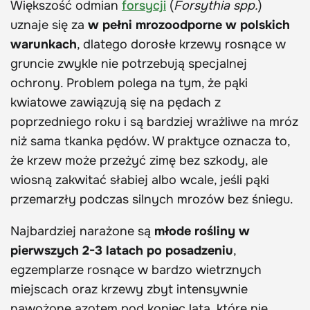
Większość odmian
forsycji
(
Forsythia spp.
)
uznaje się za
w pełni mrozoodporne w polskich
warunkach
, dlatego dorosłe krzewy rosnące w
gruncie zwykle nie potrzebują specjalnej
ochrony. Problem polega na tym, że pąki
kwiatowe zawiązują się na pędach z
poprzedniego roku i są bardziej wrażliwe na mróz
niż sama tkanka pędów. W praktyce oznacza to,
że krzew może przeżyć zimę bez szkody, ale
wiosną zakwitać słabiej albo wcale, jeśli pąki
przemarzły podczas silnych mrozów bez śniegu.
Najbardziej narażone są
młode rośliny w
pierwszych 2-3 latach po posadzeniu
,
egzemplarze rosnące w bardzo wietrznych
miejscach oraz krzewy zbyt intensywnie
nawożone azotem pod koniec lata, które nie