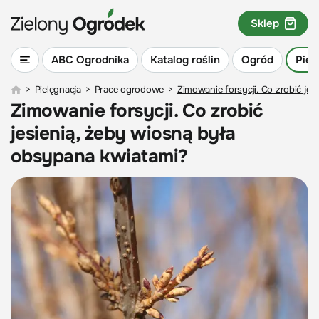
Sklep
ABC Ogrodnika
Katalog roślin
Ogród
Piel
>
Pielęgnacja
>
Prace ogrodowe
>
Zimowanie forsycji. Co zrobić je
Zimowanie forsycji. Co zrobić
jesienią, żeby wiosną była
obsypana kwiatami?