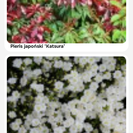
Pieris japoński ‘Katsura’