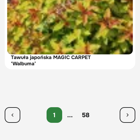
Tawuła japońska MAGIC CARPET
‘Walbuma’
1
...
58