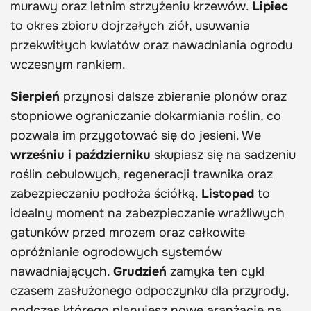
murawy oraz letnim strzyżeniu krzewów.
Lipiec
to okres zbioru dojrzałych ziół, usuwania
przekwitłych kwiatów oraz nawadniania ogrodu
wczesnym rankiem.
Sierpień
przynosi dalsze zbieranie plonów oraz
stopniowe ograniczanie dokarmiania roślin, co
pozwala im przygotować się do jesieni. We
wrześniu i październiku
skupiasz się na sadzeniu
roślin cebulowych, regeneracji trawnika oraz
zabezpieczaniu podłoża ściółką.
Listopad
to
idealny moment na zabezpieczanie wrażliwych
gatunków przed mrozem oraz całkowite
opróżnianie ogrodowych systemów
nawadniających.
Grudzień
zamyka ten cykl
czasem zasłużonego odpoczynku dla przyrody,
podczas którego planujesz nowe aranżacje na