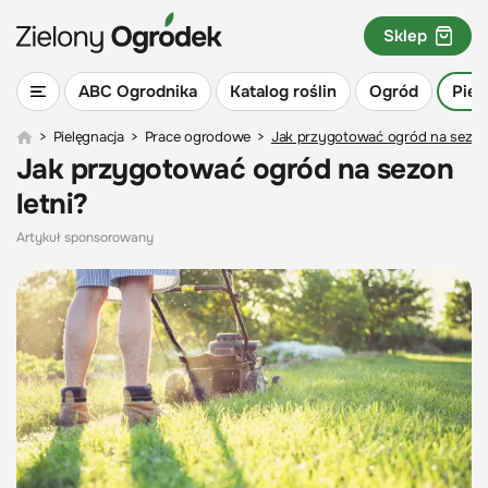
Sklep
ABC Ogrodnika
Katalog roślin
Ogród
Piel
>
Pielęgnacja
>
Prace ogrodowe
>
Jak przygotować ogród na sezon 
Jak przygotować ogród na sezon
letni?
Artykuł sponsorowany