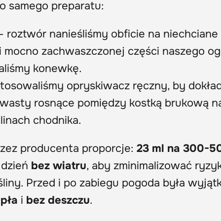
o samego preparatu:
– roztwór nanieśliśmy obficie na niechciane 
 i mocno zachwaszczonej części naszego og
aliśmy konewkę.
tosowaliśmy opryskiwacz ręczny, by dokła
hwasty rosnące pomiędzy kostką brukową n
linach chodnika.
zez producenta proporcje:
23 ml na 300-5
 dzień
bez wiatru
, aby zminimalizować ryzy
śliny. Przed i po zabiegu pogoda była wyją
epła
i
bez deszczu
.