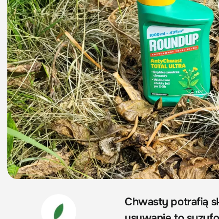
Chwasty potrafią sk
usuwanie to syzyfow