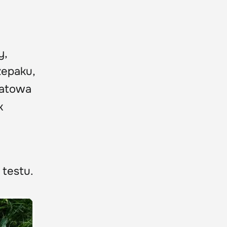
y,
zepaku,
iatowa
k
 testu.