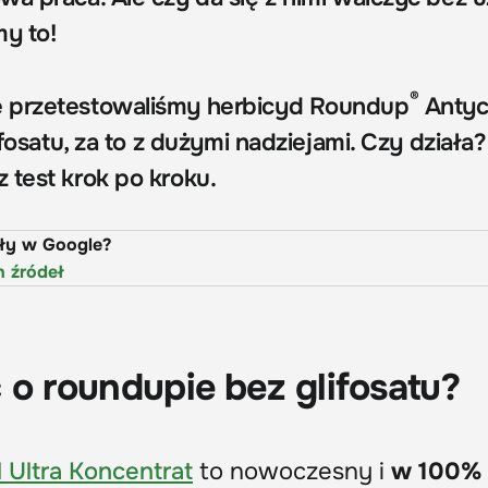
y to!
®
 przetestowaliśmy herbicyd Roundup
Antyc
ifosatu, za to z dużymi nadziejami. Czy działa
 test krok po kroku.
uły w Google?
h źródeł
 o roundupie
bez glifosatu?
 Ultra Koncentrat
to nowoczesny i
w 100%