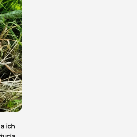
a ich
życia