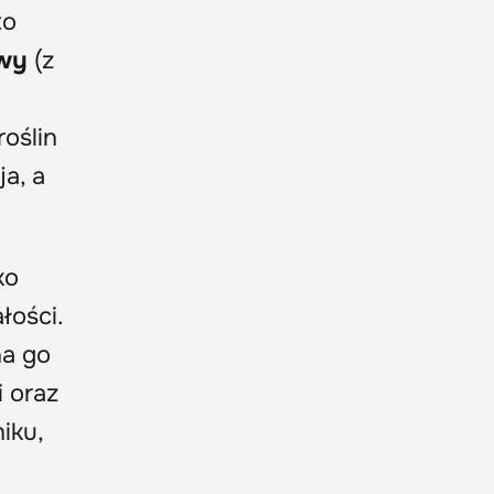
to
wy
(z
roślin
a, a
ko
łości.
na go
 oraz
iku,