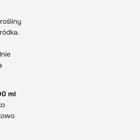
rośliny
ródka.
dnie
a
00 ml
ko
tkowo