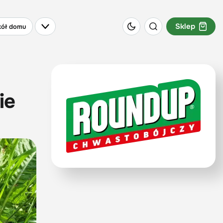
Sklep
ół domu
ie