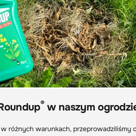
®
 Roundup
w naszym ogrodzi
 w różnych warunkach, przeprowadziliśmy 