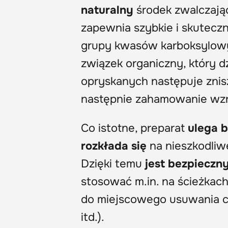
naturalny
środek zwalczają
zapewnia szybkie i skutecz
grupy kwasów karboksylowy
związek organiczny, który dz
opryskanych następuje znis
następnie zahamowanie wzro
Co istotne, preparat
ulega b
rozkłada się
na nieszkodliwe
Dzięki temu
jest bezpieczn
stosować m.in. na ścieżkac
do miejscowego usuwania ch
itd.).