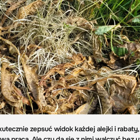
utecznie zepsuć widok każdej alejki i rabaty, 
a praca. Ale czy da się z nimi walczyć bez u