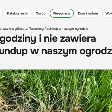
Katalog roślin
Ogród
Pielęgnacja
Dom i balkon
Wok
e zawiera glifosatu. Testujemy Roundup w naszym ogrodzie
odziny i nie zawiera
Roundup w naszym ogrodz