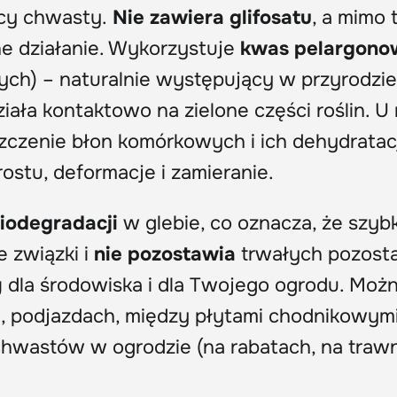
cy chwasty.
Nie zawiera glifosatu
, a mimo 
ne działanie. Wykorzystuje
kwas pelargono
ch) – naturalnie występujący w przyrodzie
iała kontaktowo na zielone części roślin. U 
zczenie błon komórkowych i ich dehydratacj
stu, deformacje i zamieranie.
iodegradacji
w glebie, co oznacza, że szyb
 związki i
nie pozostawia
trwałych pozosta
y
dla środowiska i dla Twojego ogrodu. Moż
h, podjazdach, między płytami chodnikowymi
wastów w ogrodzie (na rabatach, na trawn