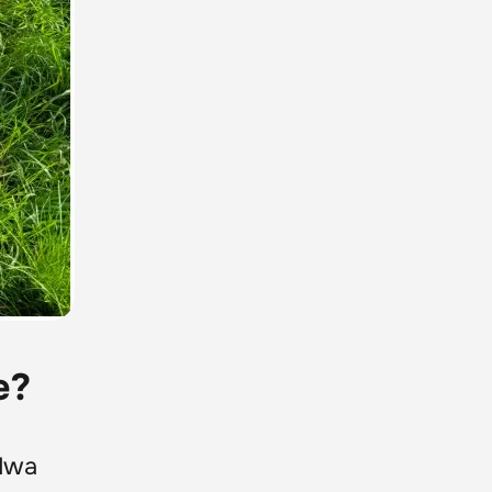
e?
dwa