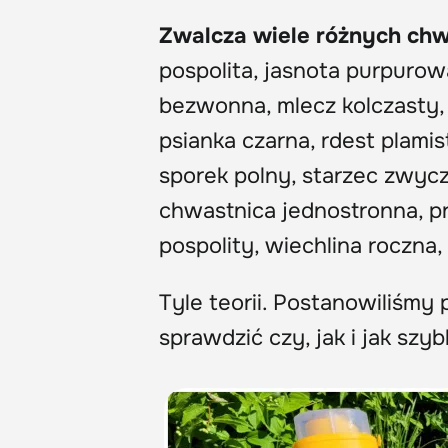
Zwalcza wiele różnych ch
pospolita, jasnota purpurow
bezwonna, mlecz kolczasty,
psianka czarna, rdest plam
sporek polny, starzec zwycz
chwastnica jednostronna, prz
pospolity, wiechlina roczna, 
Tyle teorii. Postanowiliśm
sprawdzić czy, jak i jak sz