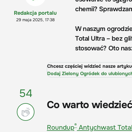
chemii? Sprawdzam
Redakcja portalu
29 maja 2025, 17:38
W naszym ogrodzie
Total Ultra – bez gl
stosować? Oto nasz
Chcesz częściej widzieć nasze artyk
Dodaj Zielony Ogródek do ulubionyc
54
Co warto wiedzieć
®
Roundup
Antychwast Total