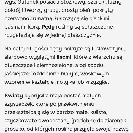
wys. Gatunek posiada stożkowy, szeroki, luźny
pokrój i tworzy gruby, prosty pień, pokryty
czerwonobrunatną, łuszczącą się cienkimi
pasmami korą.
Pędy
rośliny są spłaszczone i
rozgałęziają się w jednej płaszczyźnie.
Na całej długości pędy pokryte są łuskowatymi,
sierpowo wygiętymi
liśćmi
, które z wierzchu są
błyszczące i ciemnozielone, a od spodu
jaśniejsze i ozdobione białym, woskowym
wzorem w kształcie motylka lub krzyżyka.
Kwiaty
cyprysika maja postać małych
szyszeczek, które po przekwitnieniu
przekształcają się w bardzo małe, kuliste,
szyszkowate owocostany (podobne do ziarenek
groszku, od których roślina przyjęła swoją nazwę