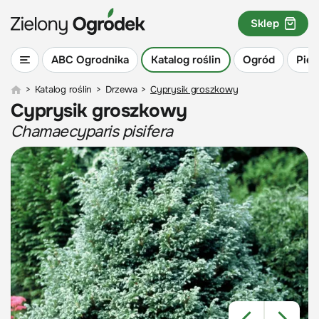
Sklep
ABC Ogrodnika
Katalog roślin
Ogród
Piel
>
Katalog roślin
>
Drzewa
>
Cyprysik groszkowy
Cyprysik groszkowy
Chamaecyparis pisifera