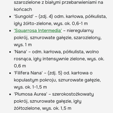
szarozielone z białymi przebarwieniami na
końcach
'Sungold' – (zdj. 4) odm. karłowa, półkulista,
igły żółto-zielone, wys. ok. 0,6-1 m
'Squarrosa Intermedia'
– nieregularny
pokrój, sznurowate gałęzie, szarozielony,
wys. 1 m
'Nana' – odm. karłowa, półkulista, wolno
rosnąca, igły intensywnie zielone, wys. ok.
0,6 m
'Filifera Nana' – (zdj. 5) od. karłowa o
kopulastym pokroju, sznurowate gałęzie,
wys. ok. 1-1,5 m
'Plumosa Aurea' – szerokostożkowaty
pokrój, sznurowate gałęzie, igły
żółtozielone, wys. ok. 1,5 m