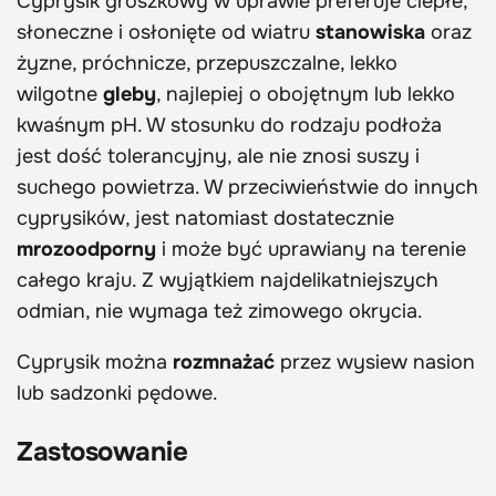
Cyprysik groszkowy w uprawie preferuje ciepłe,
słoneczne i osłonięte od wiatru
stanowiska
oraz
żyzne, próchnicze, przepuszczalne, lekko
wilgotne
gleby
, najlepiej o obojętnym lub lekko
kwaśnym pH. W stosunku do rodzaju podłoża
jest dość tolerancyjny, ale nie znosi suszy i
suchego powietrza. W przeciwieństwie do innych
cyprysików, jest natomiast dostatecznie
mrozoodporny
i może być uprawiany na terenie
całego kraju. Z wyjątkiem najdelikatniejszych
odmian, nie wymaga też zimowego okrycia.
Cyprysik można
rozmnażać
przez wysiew nasion
lub sadzonki pędowe.
Zastosowanie