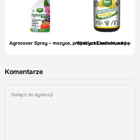
Agrocover Spray – mszyce, przędziorki, wciornastki – 750
Wrotycz Ekstrakt, na pędraki
Komentarze