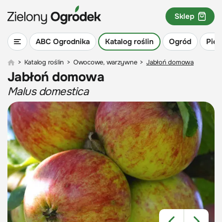
Sklep
ABC Ogrodnika
Katalog roślin
Ogród
Piel
>
Katalog roślin
>
Owocowe, warzywne
>
Jabłoń domowa
Jabłoń domowa
Malus domestica