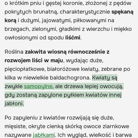
o krótkim pniu i gęstej koronie, złożonej z pędów
pokrytych brunatną, charakterystycznie
spękaną
korą
i dużymi, jajowatymi, piłkowanymi na
brzegach, zielonymi, gładkimi z wierzchu i miękko
owłosionymi od spodu
liśćmi
.
Roślina
zakwita wiosną równocześnie z
rozwojem liści w maju
, wydając duże,
pięciopłatkowe, białoróżowe kwiaty, zebrane po
kilka w niewielkie baldachogrona.
Kwiaty są
zwykle
samopylne
, ale drzewa lepiej owocują,
gdy zostaną zapylone pyłkiem kwiatów innej
jabłoni.
Po zapyleniu z kwiatów rozwijają się duże,
mięsiste, okryte cienką skórką owoce ziarnkowe
nazywane
jabłkami
. Ich wygląd, wielkość i barwa