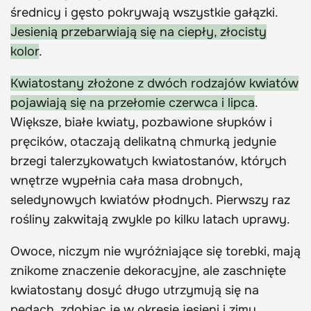
średnicy i gęsto pokrywają wszystkie gałązki.
Jesienią przebarwiają się na ciepły, złocisty
kolor
.
Kwiatostany złożone z dwóch rodzajów kwiatów
pojawiają się na przełomie czerwca i lipca
.
Większe, białe kwiaty, pozbawione słupków i
pręcików, otaczają delikatną chmurką jedynie
brzegi talerzykowatych kwiatostanów, których
wnętrze wypełnia cała masa drobnych,
seledynowych kwiatów płodnych. Pierwszy raz
rośliny zakwitają zwykle po kilku latach uprawy.
Owoce, niczym nie wyróżniające się torebki, mają
znikome znaczenie dekoracyjne, ale zaschnięte
kwiatostany dosyć długo utrzymują się na
pędach, zdobiąc je w okresie jesieni i zimy.