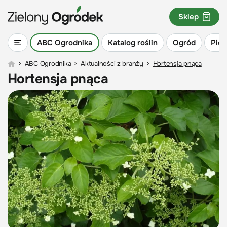
Sklep
ABC Ogrodnika
Katalog roślin
Ogród
Piel
>
ABC Ogrodnika
>
Aktualności z branży
>
Hortensja pnąca
Hortensja pnąca