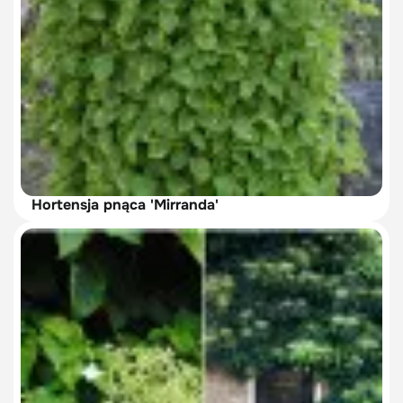
Hortensja pnąca 'Mirranda'