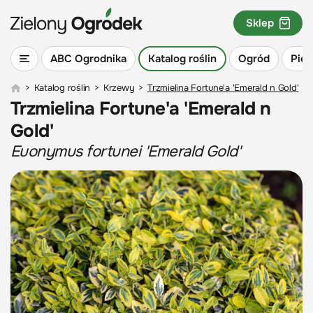
Sklep
ABC Ogrodnika
Katalog roślin
Ogród
Piel
>
Katalog roślin
>
Krzewy
>
Trzmielina Fortune'a 'Emerald n Gold'
Trzmielina Fortune'a 'Emerald n
Gold'
Euonymus fortunei 'Emerald Gold'