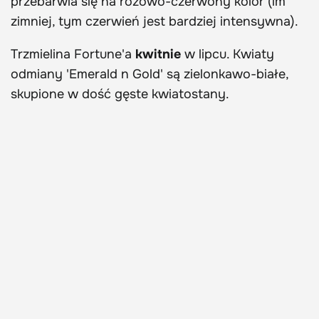
przebarwia się na różowo-czerwony kolor (im
zimniej, tym czerwień jest bardziej intensywna).
Trzmielina Fortune'a
kwitnie
w lipcu. Kwiaty
odmiany 'Emerald n Gold' są zielonkawo-białe,
skupione w dość gęste kwiatostany.