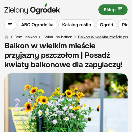
Sklep
ABC Ogrodnika
Katalog roślin
Ogród
Piel
>
Dom i balkon
>
Kwiaty na balkon
>
Balkon w wielkim mieście przy
Balkon w wielkim mieście
przyjazny pszczołom | Posadź
kwiaty balkonowe dla zapylaczy!