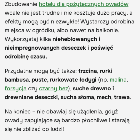
Zbudowanie
hotelu dla pożytecznych owadów
wcale nie jest trudne i nie kosztuje dużo pracy, a
efekty mogą być niezwykłe! Wystarczy odrobina
miejsca w ogródku, albo nawet na balkonie.
Wykorzystaj kilka
nieheblowanych i
nieimpregnowanych deseczek i poświęć
odrobinę czasu.
Przydatne mogą być także:
trzcina
,
rurki
bambusa
,
puste, rurkowate łodygi
(np.
malina
,
forsycja
czy
czarny bez
),
suche drewno i
drewniane deseczki
,
sucha słoma
,
mech
,
trawa
.
Na koniec – nie obawiaj się użądlenia, gdyż
owady zapylające są bardzo płochliwe i starają
się nie zbliżać do ludzi!