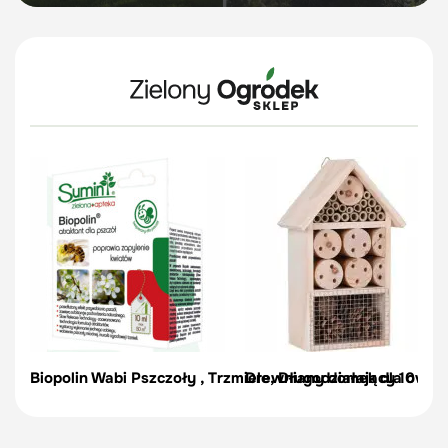
Biopolin Wabi Pszczoły , Trzmiele, Długodziałający 10 ml
Drewniany domek dla owa