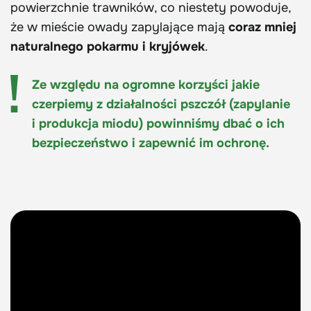
powierzchnie trawników, co niestety powoduje,
że w mieście owady zapylające mają
coraz mniej
naturalnego pokarmu i kryjówek
.
Ze względu na ogromne korzyści jakie
czerpiemy z działalności pszczół (zapylanie
i produkcja miodu) powinniśmy dbać o ich
bezpieczeństwo i zapewnić im ochronę.