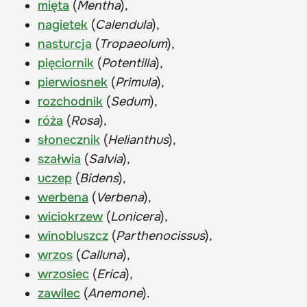
mięta
(
Mentha
),
nagietek
(
Calendula
),
nasturcja
(
Tropaeolum
),
pięciornik
(
Potentilla
),
pierwiosnek
(
Primula
),
rozchodnik
(
Sedum
),
róża
(
Rosa
),
słonecznik
(
Helianthus
),
szałwia
(
Salvia
),
uczep
(
Bidens
),
werbena
(
Verbena
),
wiciokrzew
(
Lonicera
),
winobluszcz
(
Parthenocissus
),
wrzos
(
Calluna
),
wrzosiec
(
Erica
),
zawilec
(
Anemone
).