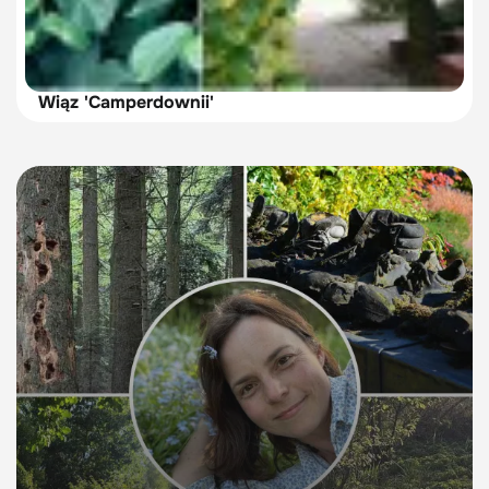
Wiąz 'Camperdownii'