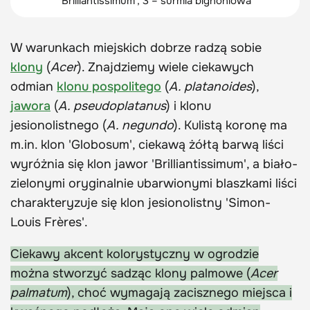
'Brilliantissimum', 3 – surmia bignoniowa
W warunkach miejskich dobrze radzą sobie
klony
(
Acer
). Znajdziemy wiele ciekawych
odmian
klonu pospolitego
(
A. platanoides
),
jawora
(
A. pseudoplatanus
) i klonu
jesionolistnego (
A. negundo
). Kulistą koronę ma
m.in. klon 'Globosum', ciekawą żółtą barwą liści
wyróżnia się klon jawor 'Brilliantissimum', a biało-
zielonymi oryginalnie ubarwionymi blaszkami liści
charakteryzuje się klon jesionolistny 'Simon-
Louis Frères'.
Ciekawy akcent kolorystyczny w ogrodzie
można stworzyć sadząc klony palmowe (
Acer
palmatum
), choć wymagają zacisznego miejsca i