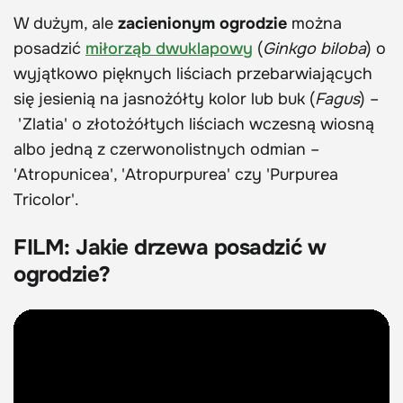
W dużym, ale
zacienionym ogrodzie
można
posadzić
miłorząb dwuklapowy
(
Ginkgo biloba
) o
wyjątkowo pięknych liściach przebarwiających
się jesienią na jasnożółty kolor lub buk (
Fagus
) –
'Zlatia' o złotożółtych liściach wczesną wiosną
albo jedną z czerwonolistnych odmian –
'Atropunicea', 'Atropurpurea' czy 'Purpurea
Tricolor'.
FILM: Jakie drzewa posadzić w
ogrodzie?