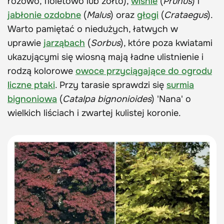
różowo, fioletowo lub żółto),
wiśnie
(
Prunus
) i
jabłonie ozdobne
(
Malus
) oraz
głogi
(
Crataegus
).
Warto pamiętać o niedużych, łatwych w
uprawie
jarząbach
(
Sorbus
), które poza kwiatami
ukazującymi się wiosną mają ładne ulistnienie i
rodzą kolorowe
owoce przyciągające do ogrodu
liczne ptaki
. Przy tarasie sprawdzi się
surmia
bignoniowa
(
Catalpa bignonioides
) 'Nana' o
wielkich liściach i zwartej kulistej koronie.