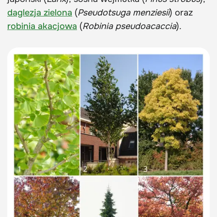
daglezja zielona
(
Pseudotsuga menziesii
) oraz
robinia akacjowa
(
Robinia pseudoacaccia
).