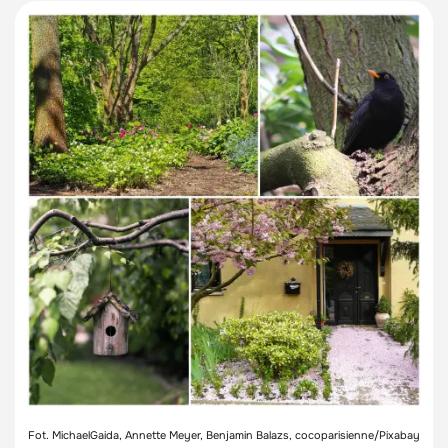
Fot. MichaelGaida, Annette Meyer, Benjamin Balazs, cocoparisienne/Pixabay