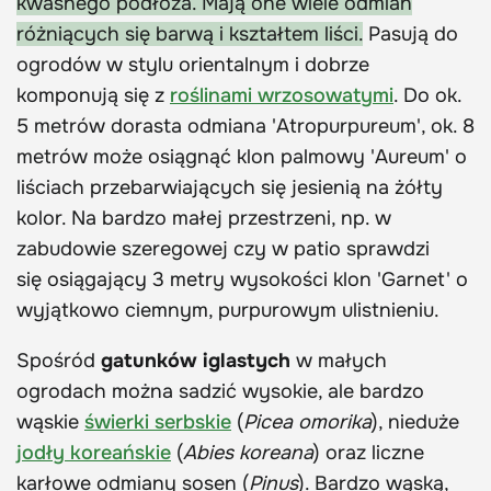
kwaśnego podłoża. Mają one wiele odmian
różniących się barwą i kształtem liści.
Pasują do
ogrodów w stylu orientalnym i dobrze
komponują się z
roślinami wrzosowatymi
. Do ok.
5 metrów dorasta odmiana 'Atropurpureum', ok. 8
metrów może osiągnąć klon palmowy 'Aureum' o
liściach przebarwiających się jesienią na żółty
kolor. Na bardzo małej przestrzeni, np. w
zabudowie szeregowej czy w patio sprawdzi
się osiągający 3 metry wysokości klon 'Garnet' o
wyjątkowo ciemnym, purpurowym ulistnieniu.
Spośród
gatunków iglastych
w małych
ogrodach można sadzić wysokie, ale bardzo
wąskie
świerki serbskie
(
Picea omorika
), nieduże
jodły koreańskie
(
Abies koreana
) oraz liczne
karłowe odmiany sosen (
Pinus
). Bardzo wąską,