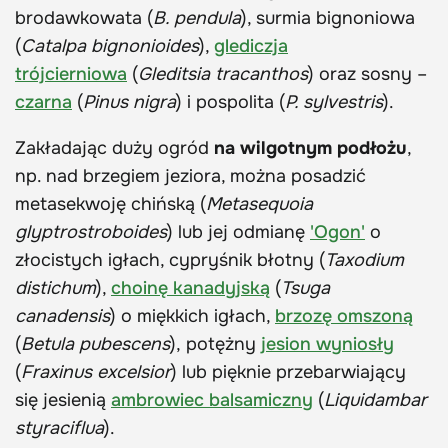
brodawkowata (
B. pendula
), surmia bignoniowa
(
Catalpa bignonioides
),
glediczja
trójcierniowa
(
Gleditsia tracanthos
) oraz sosny –
czarna
(
Pinus nigra
) i pospolita (
P. sylvestris
).
Zakładając duży ogród
na wilgotnym podłożu
,
np. nad brzegiem jeziora, można posadzić
metasekwoję chińską (
Metasequoia
glyptrostroboides
) lub jej odmianę
'Ogon'
o
złocistych igłach, cypryśnik błotny (
Taxodium
distichum
),
choinę kanadyjską
(
Tsuga
canadensis
) o miękkich igłach,
brzozę omszoną
(
Betula pubescens
), potężny
jesion wyniosły
(
Fraxinus excelsior
) lub pięknie przebarwiający
się jesienią
ambrowiec balsamiczny
(
Liquidambar
styraciflua
).