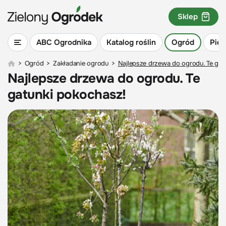
Sklep
ABC Ogrodnika
Katalog roślin
Ogród
Piel
>
Ogród
>
Zakładanie ogrodu
>
Najlepsze drzewa do ogrodu. Te gat
Najlepsze drzewa do ogrodu. Te
gatunki pokochasz!