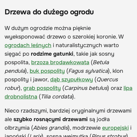
Drzewa do dużego ogrodu
W dużym ogrodzie można pięknie
wyeksponować drzewo o szerokiej koronie. W
ogrodach leśnych
i naturalistycznych warto
sięgać po
rodzime gatunki
, takie jak sosny
pospolita,
brzoza brodawkowata
(
Betula
pendula
),
buk pospolity
(
Fagus
sylvatica
), klon
pospolity i jawor,
dąb szypułkowy
(
Quercus
robur
),
grab pospolity
(
Carpinus betulus
) oraz
lipa
drobnolistna
(
Tilia cordata
).
Nieco rzadszymi, bardziej oryginalnymi drzewami
ale
szybko rosnącymi drzewami
są jodła
olbrzymia (
Abies grandis
), modrzewie
europejski
i
japoński (
Larix
), sosna wejmutka (
Pinus strobus
),