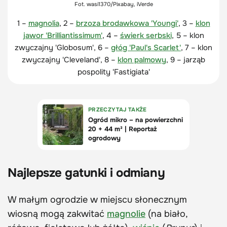
Fot. wasi1370/Pixabay, iVerde
1 –
magnolia
, 2 –
brzoza brodawkowa 'Youngi'
, 3 –
klon
jawor 'Brilliantissimum'
, 4 –
świerk serbski
, 5 – klon
zwyczajny 'Globosum', 6 –
głóg 'Paul's Scarlet'
, 7 – klon
zwyczajny 'Cleveland', 8 –
klon palmowy
, 9 – jarząb
pospolity 'Fastigiata'
Najlepsze gatunki i odmiany
W małym ogrodzie w miejscu słonecznym
wiosną mogą zakwitać
magnolie
(na biało,