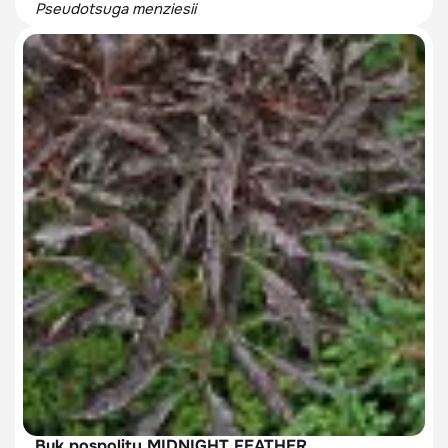
Pseudotsuga menziesii
Buk pospolity MIDNIGHT FEATHER