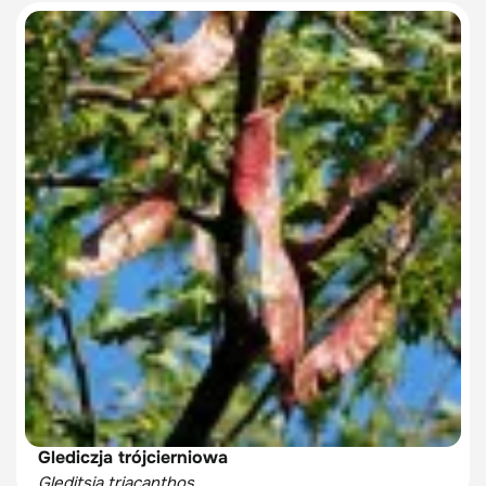
Glediczja trójcierniowa
Gleditsia triacanthos