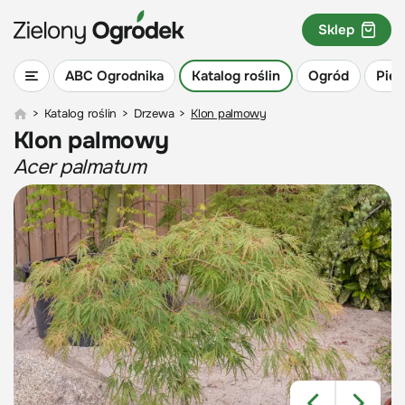
Sklep
ABC Ogrodnika
Katalog roślin
Ogród
Piel
>
Katalog roślin
>
Drzewa
>
Klon palmowy
Klon palmowy
Acer palmatum