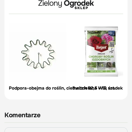
Podpora-obejma do roślin, ciemnozielona – 10 szt.
Switch 62,5 WG, środek na c
Komentarze