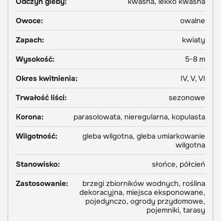
Odczyn gleby:
kwaśna, lekko kwaśna
Owoce:
owalne
Zapach:
kwiaty
Wysokość:
5-8 m
Okres kwitnienia:
IV, V, VI
Trwałość liści:
sezonowe
Korona:
parasolowata, nieregularna, kopulasta
Wilgotność:
gleba wilgotna, gleba umiarkowanie
wilgotna
Stanowisko:
słońce, półcień
Zastosowanie:
brzegi zbiorników wodnych, roślina
dekoracyjna, miejsca eksponowane,
pojedynczo, ogrody przydomowe,
pojemniki, tarasy