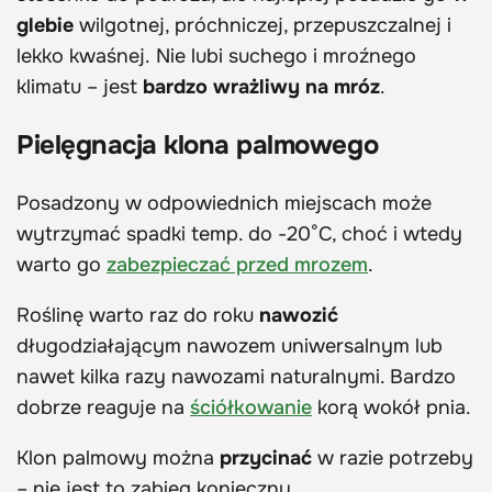
glebie
wilgotnej, próchniczej, przepuszczalnej i
lekko kwaśnej. Nie lubi suchego i mroźnego
klimatu – jest
bardzo wrażliwy na mróz
.
Pielęgnacja klona palmowego
Posadzony w odpowiednich miejscach może
wytrzymać spadki temp. do -20°C, choć i wtedy
warto go
zabezpieczać przed mrozem
.
Roślinę warto raz do roku
nawozić
długodziałającym nawozem uniwersalnym lub
nawet kilka razy nawozami naturalnymi. Bardzo
dobrze reaguje na
ściółkowanie
korą wokół pnia.
Klon palmowy można
przycinać
w razie potrzeby
– nie jest to zabieg konieczny.