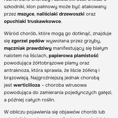
szkodniki, klon palmowy może być atakowany
przez
mszyce
,
naliściaki drzewoszki
oraz
opuchlaki truskawkowce
.
Wśród chorób, które mogą go dotknąć, znajduje
się
zgorzel pędów
wywołana przez grzyby,
mączniak prawdziwy
manifestujący się białym
nalotem na liściach,
papierowa plamistość
powodująca żółtobrązowe plamy oraz
antraknoza, która sprawia, że liście żółkną i
brązowieją. Najgroźniejszą jednak chorobą
jest
werticilioza
– choroba wirusowa
powodująca do zamierania pojedynczych gałęzi,
a później całych roślin.
W obliczu pojawienia się objawów chorób lub