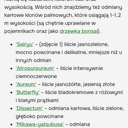
wysokością. Wśród nich znajdziemy też odmiany
karłowe klonów palmowych, które osiągają 1-1,2
m wysokości (są chętnie uprawiane w
pojemnikach oraz jako
drzewka bonsai
).
'Seiryu'
– (zdjęcie 1) liście jasnozielone,
mocno powcinane i delikatne, mniejsze niż u
innych odmian
'Atropurpureum'
– liście intensywnie
ciemnoczerwone
'Aureum'
– liście jasnożółte, jesienią złote
'Butterfly'
– liście bladokremowe z różowymi
i białymi prążkami
'Dissectum'
– odmiana karłowa, liście zielone,
głęboko powcinane
'Mikawa-yatsubusa'
– odmiana