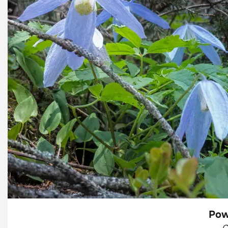
Pow
C