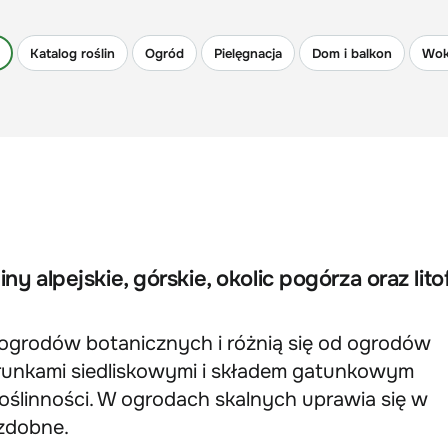
Katalog roślin
Ogród
Pielęgnacja
Dom i balkon
Wok
y alpejskie, górskie, okolic pogórza oraz litof
u ogrodów botanicznych i różnią się od ogrodów
arunkami siedliskowymi i składem gatunkowym
oślinności. W ogrodach skalnych uprawia się w
ozdobne.