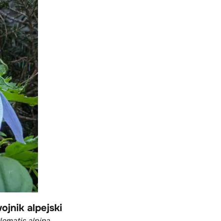
ojnik alpejski
lematis alpina