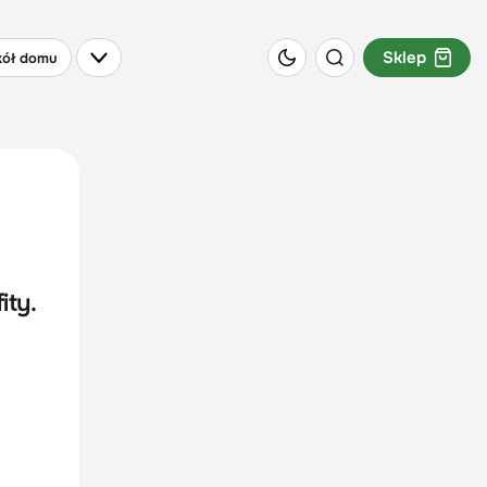
Sklep
ół domu
ity.