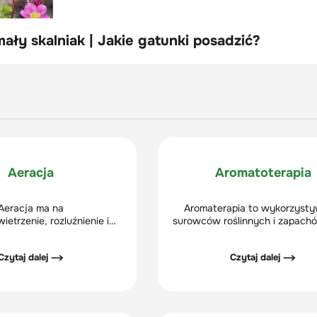
ały skalniak | Jakie gatunki posadzić?
Aeracja
Aromatoterapia
Aeracja ma na
Aromaterapia to wykorzysty
ietrzenie, rozluźnienie i
surowców roślinnych i zapach
rawienie struktury gleby.
nie wydzielanych do popr
temu zabiegowi ziemia
samopoczucia i stanu psychi
Czytaj dalej ⟶
Czytaj dalej ⟶
a się bezpośrednio pod
osób.
pozwala na łatwiejsze
dy i nawozów do korzeni.
ię też przez to możliwości
racyjne trawy – jest