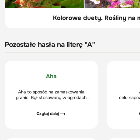
Kolorowe duety. Rośliny na m
Pozostałe hasła na literę "A"
Aha
Aha to sposób na zamaskowania
granic. Był stosowany w ogrodach
celu napow
krajobrazowych w XVII i XVIII w.
ogólne pop
Najpierw we Francji, a później w Anglii.
Dzięki 
Czytaj dalej ⟶
znajdując
murawą 
wnikanie wo
Zwiększają s
regene