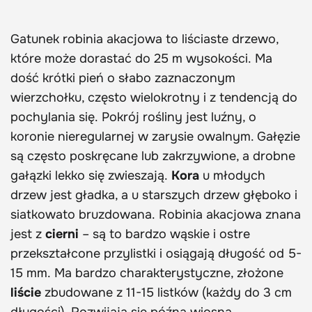
Gatunek robinia akacjowa to liściaste drzewo,
które może dorastać do 25 m wysokości. Ma
dość krótki pień o słabo zaznaczonym
wierzchołku, często wielokrotny i z tendencją do
pochylania się. Pokrój rośliny jest luźny, o
koronie nieregularnej w zarysie owalnym. Gałęzie
są często poskręcane lub zakrzywione, a drobne
gałązki lekko się zwieszają.
Kora
u młodych
drzew jest gładka, a u starszych drzew głęboko i
siatkowato bruzdowana. Robinia akacjowa znana
jest z
cierni
– są to bardzo wąskie i ostre
przekształcone przylistki i osiągają długość od 5-
15 mm. Ma bardzo charakterystyczne, złożone
liście
zbudowane z 11-15 listków (każdy do 3 cm
długości). Rozwijają się późną wiosną.