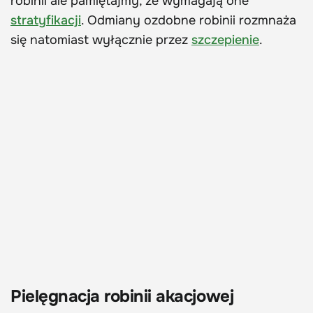
robinii ale pamiętajmy, że wymagają one
stratyfikacji
. Odmiany ozdobne robinii rozmnaża
się natomiast wyłącznie przez
szczepienie
.
Pielęgnacja robinii akacjowej