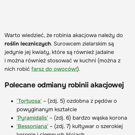
Warto wiedzieć, że robinia akacjowa należy do
roślin leczniczych
. Surowcem zielarskim są
jedynie jej kwiaty, które są również jadalne
i można również stosować w kuchni (można z
nich robić
farsz do owoców!
).
Polecane odmiany robinii akacjowej
'Tortuosa'
– (zdj. 5) ozdobna z pędów o
powyginanym kształcie
'Pyramidalis'
– (zdj. 6) bardzo wąska korona
'Bessoniana'
– (zdj. 7) kultywar o szerokiej
koronie i ciemnych liściach