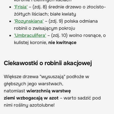
'Frisia'
– (zdj. 8) średnie drzewo o złocisto-
żółtych liściach; białe kwiaty
'Rozynskiana'
– (zdj. 9) polska odmiana
robinii o zwisającym pokroju
'Umbraculifera'
– (zdj. 10) wolno rosnące, o
kulistej koronie,
nie kwitnące
Ciekawostki o robinii akacjowej
Większe drzewa "wysuszają" podłoże w
głębszych jego warstwach,
natomiast
wierzchnią warstwę
ziemi wzbogacają w azot
– warto sadzić pod
nimi rośliny azotolubne!