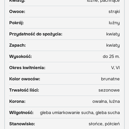
Kwiaty:
luźne, pachnące
Owoce:
strąki
Pokrój:
luźny
Przydatność do spożycia:
kwiaty
Zapach:
kwiaty
Wysokość:
do 25 m.
Okres kwitnienia:
V, VI
Kolor owoców:
brunatne
Trwałość liści:
sezonowe
Korona:
owalna, luźna
Wilgotność:
gleba umiarkowanie sucha, gleba sucha
Stanowisko:
słońce, półcień