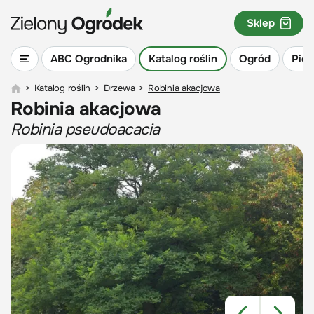
Sklep
ABC Ogrodnika
Katalog roślin
Ogród
Piel
>
Katalog roślin
>
Drzewa
>
Robinia akacjowa
Robinia akacjowa
Robinia pseudoacacia