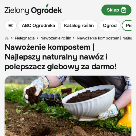
Sklep
ABC Ogrodnika
Katalog roślin
Ogród
Piel
>
Pielęgnacja
>
Nawożenie roślin
>
Nawożenie kompostem | Najlepsz
Nawożenie kompostem |
Najlepszy naturalny nawóz i
polepszacz glebowy za darmo!