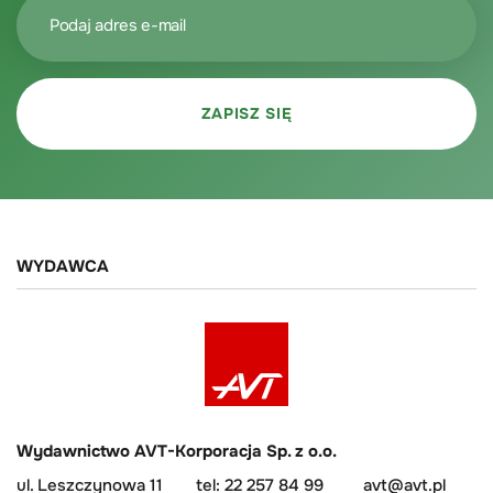
WYDAWCA
Wydawnictwo AVT-Korporacja Sp. z o.o.
ul. Leszczynowa 11
tel: 22 257 84 99
avt@avt.pl